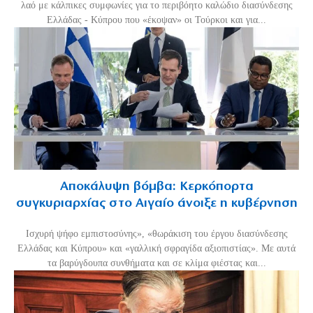
λαό με κάλπικες συμφωνίες για το περιβόητο καλώδιο διασύνδεσης
Ελλάδας - Κύπρου που «έκοψαν» οι Τούρκοι και για...
Αποκάλυψη βόμβα: Κερκόπορτα
συγκυριαρχίας στο Αιγαίο άνοιξε η κυβέρνηση
Ισχυρή ψήφο εμπιστοσύνης», «θωράκιση του έργου διασύνδεσης
Ελλάδας και Κύπρου» και «γαλλική σφραγίδα αξιοπιστίας». Με αυτά
τα βαρύγδουπα συνθήματα και σε κλίμα φιέστας και...