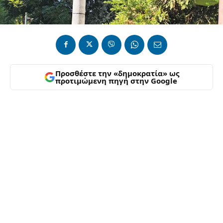
Προσθέστε την «δημοκρατία» ως
προτιμώμενη πηγή στην Google