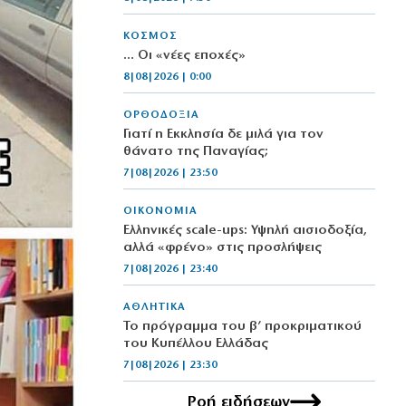
ΚΟΣΜΟΣ
… Οι «νέες εποχές»
8|08|2026 | 0:00
ΟΡΘΟΔΟΞΙΑ
Γιατί η Εκκλησία δε μιλά για τον
θάνατο της Παναγίας;
7|08|2026 | 23:50
ΟΙΚΟΝΟΜΙΑ
Ελληνικές scale-ups: Υψηλή αισιοδοξία,
αλλά «φρένο» στις προσλήψεις
7|08|2026 | 23:40
ΑΘΛΗΤΙΚΑ
Το πρόγραμμα του β’ προκριματικού
του Κυπέλλου Ελλάδας
7|08|2026 | 23:30
Ροή ειδήσεων
ΚΟΣΜΟΣ