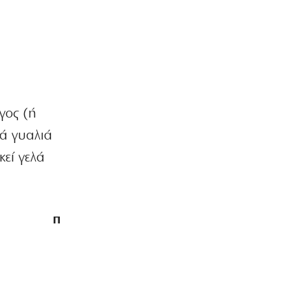
Πάνω από 1.500 έλεγχοι σε 300
παραλίες – Χαλκιδική: Ρεκόρ
αυθαιρεσιών!
7|08|2026 | 21:40
ΠΑΡΑΠΟΛΙΤΙΚΑ
Μεταναστευτικό, φωτιές και
κυβερνητική διαχείριση
γος (ή
7|08|2026 | 21:30
ά γυαλιά
ΕΛΛΑΔΑ
κεί γελά
Χανιά: Αναστέλλονται τα τακτικά
ραντεβού αγγειοχειρουργού λόγω
κλοπής
7|08|2026 | 21:20
π
ΕΛΛΑΔΑ
Εμφύλιος στις λαϊκές αγορές
7|08|2026 | 21:10
ΗΡΕΜΟΛΟΓΙΟ
Ασύστολο… πρωθυπουργικό δούλεμα