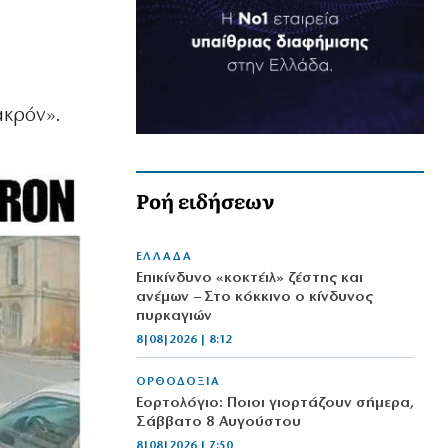
ακρόν».
Ροή ειδήσεων
ΕΛΛΑΔΑ
Επικίνδυνο «κοκτέιλ» ζέστης και
ανέμων – Στο κόκκινο ο κίνδυνος
πυρκαγιών
8|08|2026 | 8:12
ΟΡΘΟΔΟΞΙΑ
Εορτολόγιο: Ποιοι γιορτάζουν σήμερα,
Σάββατο 8 Αυγούστου
8|08|2026 | 7:50