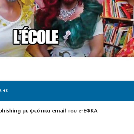
ΙΣΗΣ
phishing με ψεύτικα email του e‑ΕΦΚΑ