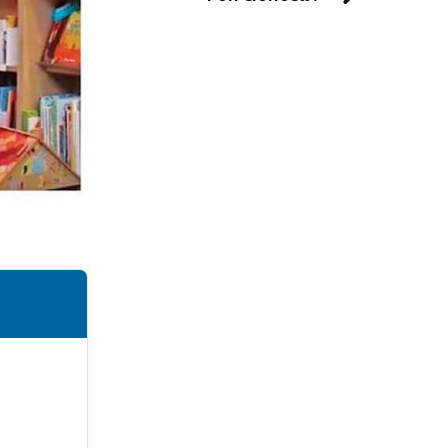
«Μπλόκο» από το Εφετείο στην
κατασκευή της αίθουσας χορού στον
Λευκό Οίκο
7|08|2026 | 23:20
ΕΛΛΑΔΑ
Κάρτα Αγρότη: Ενεργοποιείται
ψηφιακά από τις 28 Αυγούστου
7|08|2026 | 23:10
ΠΟΛΙΤΙΣΜΟΣ
Τα χάλκινα του Μάρκοβιτς
ξεσηκώνουν την Ιερισσό
7|08|2026 | 23:00
ΕΛΛΑΔΑ
Σύλληψη τριών ατόμων για εισαγωγή
και διακίνηση 18 κιλών SKUNK
7|08|2026 | 22:50
ΟΙΚΟΝΟΜΙΑ