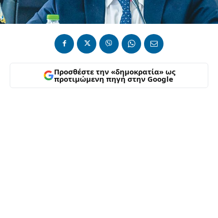
Προσθέστε την «δημοκρατία» ως
προτιμώμενη πηγή στην Google