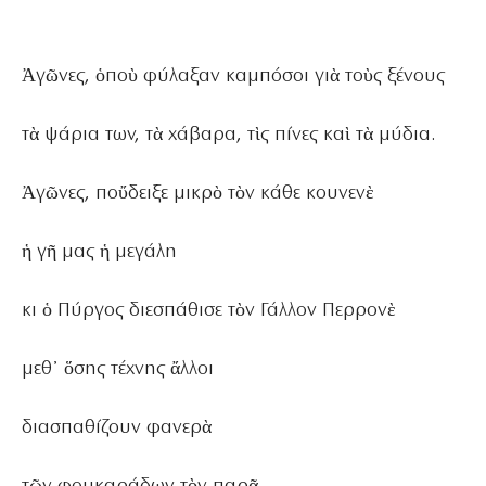
Ἀγῶνες, ὁποὺ φύλαξαν καμπόσοι γιὰ τοὺς ξένους
τὰ ψάρια των, τὰ χάβαρα, τὶς πίνες καὶ τὰ μύδια.
Ἀγῶνες, ποὔδειξε μικρὸ τὸν κάθε κουνενὲ
ἡ γῆ μας ἡ μεγάλη
κι ὁ Πύργος διεσπάθισε τὸν Γάλλον Περρονὲ
μεθ᾿ ὅσης τέχνης ἄλλοι
διασπαθίζουν φανερὰ