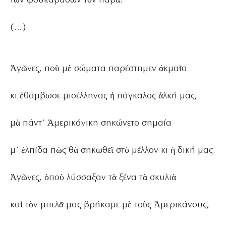
τῶν φουκαράδων τὸν παρᾶ.
(…)
Ἀγῶνες, ποὺ μὲ σώματα παρέστημεν ἀκμαῖα
κι ἐθάμβωσε μισέλληνας ἡ πάγκαλος ἀλκή μας,
μὰ πάντ᾿ Ἀμερικάνικη σηκώνετο σημαία
μ᾿ ἐλπίδα πὼς θὰ σηκωθεῖ στὸ μέλλον κι ἡ δική μας.
Ἀγῶνες, ὁποὺ λύσσαξαν τὰ ξένα τὰ σκυλιὰ
καὶ τὸν μπελᾶ μας βρήκαμε μὲ τοὺς Ἀμερικάνους,