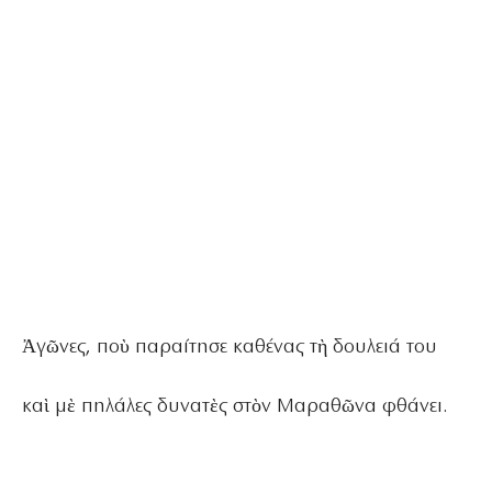
Ἀγῶνες, ποὺ παραίτησε καθένας τὴ δουλειά του
καὶ μὲ πηλάλες δυνατὲς στὸν Μαραθῶνα φθάνει.