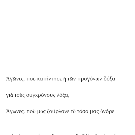
Ἀγῶνες, ποὺ κατήντησε ἡ τῶν προγόνων δόξα
γιὰ τοὺς συγχρόνους λόξα,
Ἀγῶνες, ποὺ μᾶς ζούρλανε τὸ τόσο μας ὀνόρε