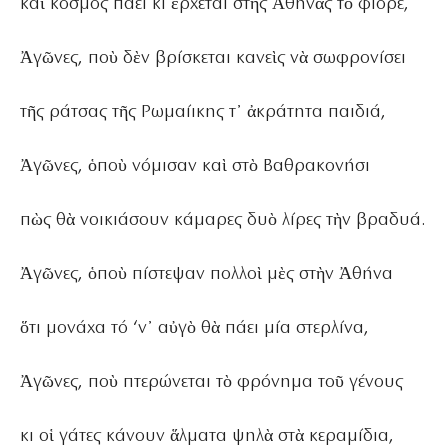
καὶ κόσμος πάει κι ἔρχεται στῆς Ἀθηνᾶς τὸ φιόρε,
Ἀγῶνες, ποὺ δὲν βρίσκεται κανεὶς νὰ σωφρονίσει
τῆς ράτσας τῆς Ρωμαίικης τ᾿ ἀκράτητα παιδιά,
Ἀγῶνες, ὁποὺ νόμισαν καὶ στὸ Βαθρακονήσι
πὼς θὰ νοικιάσουν κάμαρες δυὸ λίρες τὴν βραδυά.
Ἀγῶνες, ὁποὺ πίστεψαν πολλοὶ μὲς στὴν Ἀθήνα
ὅτι μονάχα τό ‘ν᾿ αὐγὸ θὰ πάει μία στερλίνα,
Ἀγῶνες, ποὺ πτερώνεται τὸ φρόνημα τοῦ γένους
κι οἱ γάτες κάνουν ἅλματα ψηλὰ στὰ κεραμίδια,