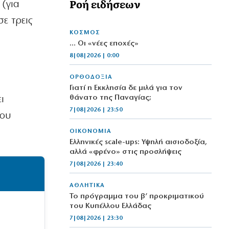
Ροή ειδήσεων
 (για
ε τρεις
ΚΟΣΜΟΣ
… Οι «νέες εποχές»
8|08|2026 | 0:00
ΟΡΘΟΔΟΞΙΑ
Γιατί η Εκκλησία δε μιλά για τον
θάνατο της Παναγίας;
ι
7|08|2026 | 23:50
που
ΟΙΚΟΝΟΜΙΑ
Ελληνικές scale-ups: Υψηλή αισιοδοξία,
αλλά «φρένο» στις προσλήψεις
7|08|2026 | 23:40
ΑΘΛΗΤΙΚΑ
Το πρόγραμμα του β’ προκριματικού
του Κυπέλλου Ελλάδας
7|08|2026 | 23:30