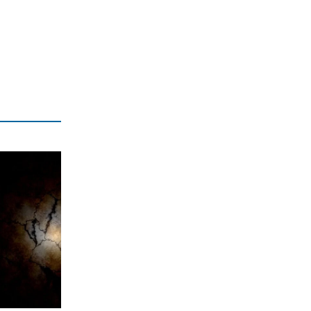
ΕΛΛΑΔΑ
Πάνω από 1.500 έλεγχοι σε 300
παραλίες – Χαλκιδική: Ρεκόρ
αυθαιρεσιών!
7|08|2026 | 21:40
ΠΑΡΑΠΟΛΙΤΙΚΑ
Μεταναστευτικό, φωτιές και
κυβερνητική διαχείριση
7|08|2026 | 21:30
ΕΛΛΑΔΑ
Χανιά: Αναστέλλονται τα τακτικά
ραντεβού αγγειοχειρουργού λόγω
κλοπής
7|08|2026 | 21:20
ΕΛΛΑΔΑ
Εμφύλιος στις λαϊκές αγορές
7|08|2026 | 21:10