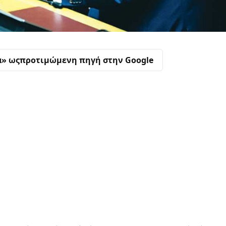
α» ως
προτιμώμενη πηγή στην Google