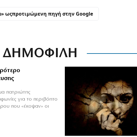
α» ως
προτιμώμενη πηγή στην Google
ΔΗΜΟΦΙΛΗ
ιρότερο
ευσης
ιμα πατριώτης
μφωνίες για το περιβόητο
πρου που «έκοψαν» οι