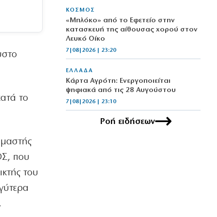
ΚΟΣΜΟΣ
«Μπλόκο» από το Εφετείο στην
κατασκευή της αίθουσας χορού στον
Λευκό Οίκο
7|08|2026 | 23:20
υστο
ΕΛΛΑΔΑ
Κάρτα Αγρότη: Ενεργοποιείται
ψηφιακά από τις 28 Αυγούστου
κατά το
7|08|2026 | 23:10
Ροή ειδήσεων
ΠΟΛΙΤΙΣΜΟΣ
Τα χάλκινα του Μάρκοβιτς
υμαστής
ξεσηκώνουν την Ιερισσό
7|08|2026 | 23:00
ΟΣ, που
ικτής του
ΕΛΛΑΔΑ
Σύλληψη τριών ατόμων για εισαγωγή
γγύτερα
και διακίνηση 18 κιλών SKUNK
.
7|08|2026 | 22:50