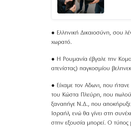
● Ελληνική Δικαιοσύνη, σου λ
χωρατό.
● Η Ρουμανία έβγαλε την Κομαν
ατενίστας) παγκοσμίου βεληνε
● Είχαμε τον Αδωνι, που ήτανε
του Κώστα Πλεύρη, που πωλούσ
ξαναπήγε Ν.Δ., που αποκήρυξε 
Ισραήλ, ενώ θα γίνει στη συνέχ
στην εξουσία μπορεί. Ο τύπος μ