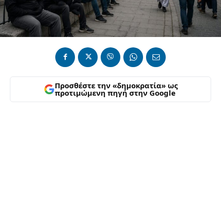
Προσθέστε την «δημοκρατία» ως
προτιμώμενη πηγή στην Google