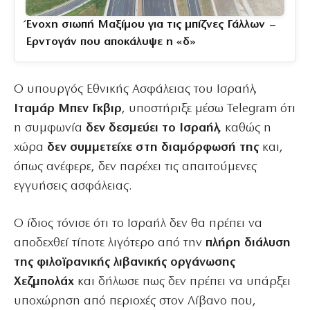
Ένοχη σιωπή Μαξίμου για τις μπίζνες Γάλλων –
Ερντογάν που αποκάλυψε η «δ»
Ο υπουργός Εθνικής Ασφάλειας του Ισραήλ,
Ιταμάρ Μπεν Γκβιρ
, υποστήριξε μέσω Telegram ότι
η συμφωνία
δεν δεσμεύει το Ισραήλ,
καθώς η
χώρα
δεν συμμετείχε στη διαμόρφωσή της
και,
όπως ανέφερε, δεν παρέχει τις απαιτούμενες
εγγυήσεις ασφάλειας.
Ο ίδιος τόνισε ότι το Ισραήλ δεν θα πρέπει να
αποδεχθεί τίποτε λιγότερο από την
πλήρη διάλυση
της φιλοϊρανικής λιβανικής οργάνωσης
Χεζμπολάχ
και δήλωσε πως δεν πρέπει να υπάρξει
υποχώρηση από περιοχές στον Λίβανο που,