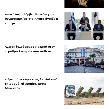
Αποκάλυψη βόμβα: Κερκόπορτα
συγκυριαρχίας στο Αιγαίο άνοιξε η
κυβέρνηση
Άγριος ξυλοδαρμός γιατρού στον
«Ερυθρό Σταυρό» από ασθενή
Φέρτε πίσω τώρα τους Patriot από
τη Σαουδική Αραβία, κύριε
Μητσοτάκη!