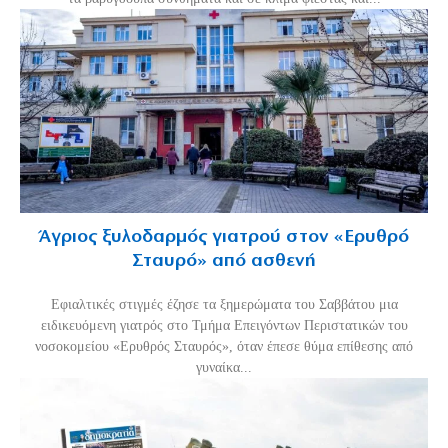
Άγριος ξυλοδαρμός γιατρού στον «Ερυθρό
Σταυρό» από ασθενή
Εφιαλτικές στιγμές έζησε τα ξημερώματα του Σαββάτου μια
ειδικευόμενη γιατρός στο Τμήμα Επειγόντων Περιστατικών του
νοσοκομείου «Ερυθρός Σταυρός», όταν έπεσε θύμα επίθεσης από
γυναίκα...