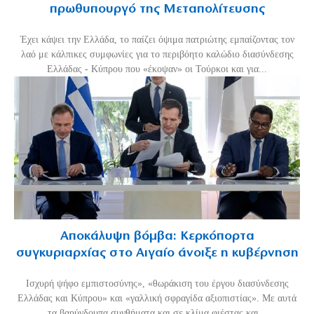
πρωθυπουργό της Μεταπολίτευσης
Έχει κάψει την Ελλάδα, το παίζει όψιμα πατριώτης εμπαίζοντας τον
λαό με κάλπικες συμφωνίες για το περιβόητο καλώδιο διασύνδεσης
Ελλάδας - Κύπρου που «έκοψαν» οι Τούρκοι και για...
Αποκάλυψη βόμβα: Κερκόπορτα
συγκυριαρχίας στο Αιγαίο άνοιξε η κυβέρνηση
Ισχυρή ψήφο εμπιστοσύνης», «θωράκιση του έργου διασύνδεσης
Ελλάδας και Κύπρου» και «γαλλική σφραγίδα αξιοπιστίας». Με αυτά
τα βαρύγδουπα συνθήματα και σε κλίμα φιέστας και...