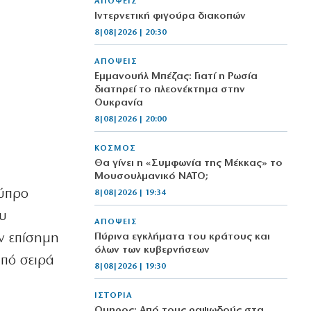
ΑΠΟΨΕΙΣ
Ιντερνετική φιγούρα διακοπών
8|08|2026 | 20:30
ΑΠΟΨΕΙΣ
Εμμανουήλ Μπέζας: Γιατί η Ρωσία
διατηρεί το πλεονέκτημα στην
Ουκρανία
8|08|2026 | 20:00
ΚΟΣΜΟΣ
Θα γίνει η «Συμφωνία της Μέκκας» το
Μουσουλμανικό ΝΑΤΟ;
Κύπρο
8|08|2026 | 19:34
ου
ΑΠΟΨΕΙΣ
ν επίσημη
Πύρινα εγκλήματα του κράτους και
όλων των κυβερνήσεων
από σειρά
8|08|2026 | 19:30
ΙΣΤΟΡΙΑ
Όμηρος: Από τους ραψωδούς στα