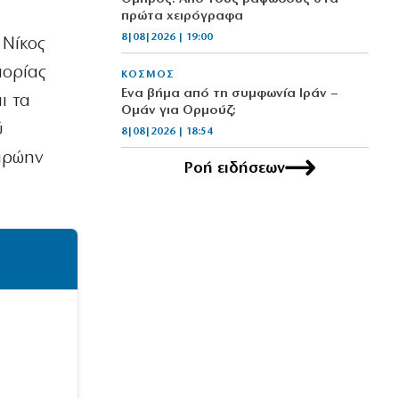
πρώτα χειρόγραφα
8|08|2026 | 19:00
 Νίκος
πορίας
ΚΟΣΜΟΣ
Ένα βήμα από τη συμφωνία Ιράν –
ι τα
Ομάν για Ορμούζ;
ύ
8|08|2026 | 18:54
 πρώην
Ροή ειδήσεων
ΟΡΘΟΔΟΞΙΑ
Κύπρος: 318.000 ευρώ για τα
Πατριαρχεία
8|08|2026 | 18:30
ΚΟΣΜΟΣ
Ραγδαία ανάπτυξη του τουρισμού σε
μια ανοιχτή Κίνα
8|08|2026 | 18:00
ΕΛΛΑΔΑ
Κίνδυνος πυρκαγιάς σε πέντε περιοχές
αύριο – Σε κατάσταση “Red Code” η