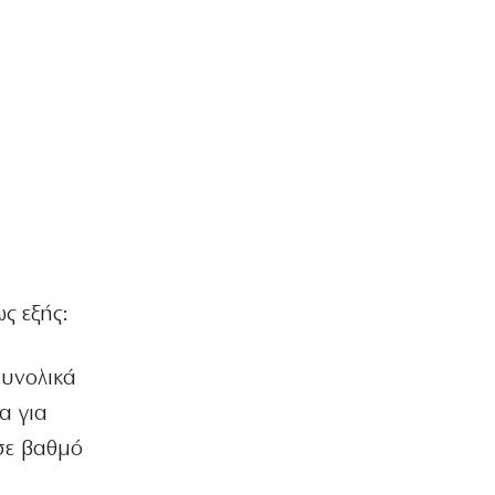
8|08|2026 | 16:30
ΕΛΛΑΔΑ
Κύκλωμα διακινούσε ναρκωτικά σε
Αττική και Πανεπιστημιούπολη
(βίντεο)
8|08|2026 | 16:10
ΟΙΚΟΝΟΜΙΑ
Περικοπές 126 εκατ. για αποθήκευση
ενέργειας
8|08|2026 | 16:00
ι
ς εξής:
ΟΙΚΟΝΟΜΙΑ
Ο ΟΟΣΑ… πετάει στα σκουπίδια το
κυβερνητικό success story
συνολικά
8|08|2026 | 15:51
α για
ΕΛΛΑΔΑ
σε βαθμό
Πάτρα: Χειροπέδες σε 14χρονο εξπέρ
στις διαρρήξεις σπιτιών