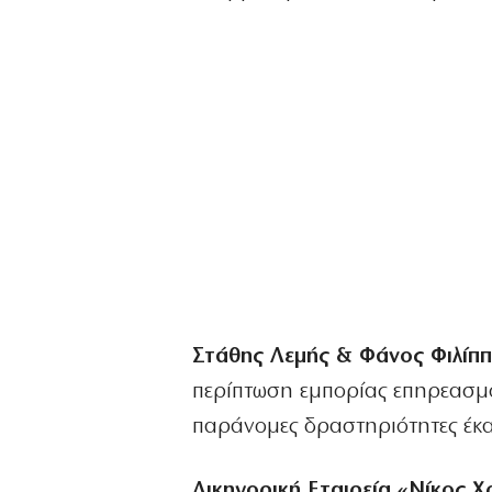
Στάθης Λεμής & Φάνος Φιλίππ
περίπτωση εμπορίας επηρεασμ
παράνομες δραστηριότητες έκα
Δικηγορική Εταιρεία «Νίκος 