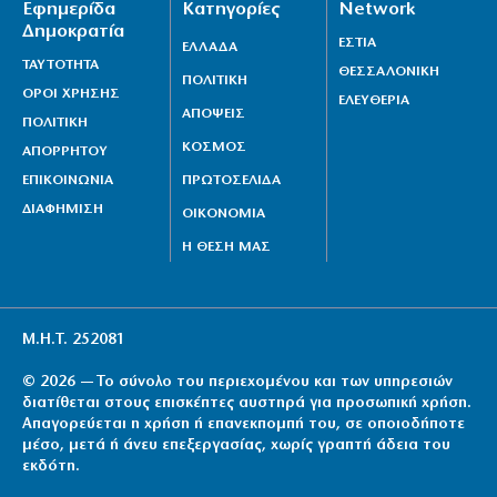
Εφημερίδα
Κατηγορίες
Network
Δημοκρατία
ΕΣΤΙΑ
ΕΛΛΑΔΑ
ΤΑΥΤΟΤΗΤΑ
ΘΕΣΣΑΛΟΝΙΚΗ
ΠΟΛΙΤΙΚΗ
ΟΡΟΙ ΧΡΗΣΗΣ
ΕΛΕΥΘΕΡΙΑ
ΑΠΟΨΕΙΣ
ΠΟΛΙΤΙΚΗ
ΚΟΣΜΟΣ
ΑΠΟΡΡΗΤΟΥ
ΕΠΙΚΟΙΝΩΝΙΑ
ΠΡΩΤΟΣΕΛΙΔΑ
ΔΙΑΦΗΜΙΣΗ
ΟΙΚΟΝΟΜΙΑ
Η ΘΕΣΗ ΜΑΣ
Μ.Η.Τ. 252081
© 2026 — Το σύνολο του περιεχομένου και των υπηρεσιών
διατίθεται στους επισκέπτες αυστηρά για προσωπική χρήση.
Απαγορεύεται η χρήση ή επανεκπομπή του, σε οποιοδήποτε
μέσο, μετά ή άνευ επεξεργασίας, χωρίς γραπτή άδεια του
εκδότη.