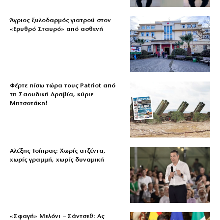
Άγριος ξυλοδαρμός γιατρού στον
«Ερυθρό Σταυρό» από ασθενή
Φέρτε πίσω τώρα τους Patriot από
τη Σαουδική Αραβία, κύριε
Μητσοτάκη!
Αλέξης Τσίπρας: Χωρίς ατζέντα,
χωρίς γραμμή, χωρίς δυναμική
«Σφαγή» Μελόνι – Σάντσεθ: Ας