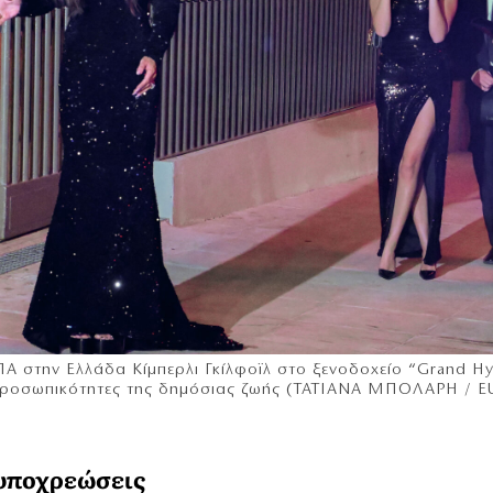
Α στην Ελλάδα Κίμπερλι Γκίλφοϊλ στο ξενοδοχείο “Grand Hy
ες προσωπικότητες της δημόσιας ζωής (ΤΑΤΙΑΝΑ ΜΠΟΛΑΡΗ / 
 υποχρεώσεις