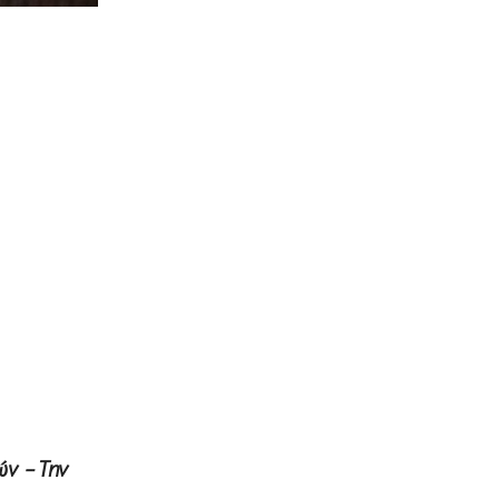
ν – Την