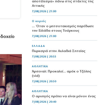
αποτέλεσμα» πάνω στις στάχτες της
Αττικής
7|08|2026 | 21:00
Ο κοριός
… Όταν ο μητσοτακισμός παρέδωσε
υ
την Ελλάδα στους Τούρκους
οδοχείο
7|08|2026 | 21:00
ΕΛΛΑΔΑ
Πυρκαγιά στην Αχλαδιά Σητείας
7|08|2026 | 20:55
ΑΘΛΗΤΙΚΑ
Άρσεναλ: Προκαλεί… αμόκ ο Τζόλης
(vid)
7|08|2026 | 20:50
ΑΘΛΗΤΙΚΑ
Ο αρχηγός πρέπει να είναι μόνον ένας
7|08|2026 | 20:40