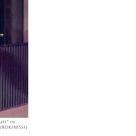
ΚΟΣΜΟΣ
Νέα θανατηφόρα επίθεση από τους
Χούθι
7|08|2026 | 19:20
ΟΙΚΟΝΟΜΙΑ
Τουρκική εταιρεία προελαύνει στη
Χαλκιδική με «διαβατήριο» την Golden
Visa
7|08|2026 | 19:10
ΕΛΛΑΔΑ
Καλοχώρι: Πεθαίνει πολύτιμος
βιότοπος
7|08|2026 | 19:00
ΕΛΛΑΔΑ
Νέο κύμα phishing με ψεύτικα email
του e‑ΕΦΚΑ
att” σε
7|08|2026 | 18:52
EUROKINISSI)
ΑΠΟΨΕΙΣ