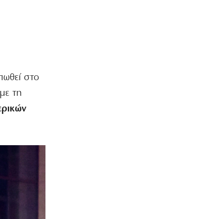
Ακίς
Ολο και λιγότερους ενδιαφέρει η
πολιτική
7|08|2026 | 20:00
ΕΛΛΑΔΑ
Ασυνεννοησία για την διερεύνηση της
πωθεί στο
πτώσης των ελικοπτέρων
με τη
7|08|2026 | 19:50
ερικών
ΑΘΛΗΤΙΚΑ
Διάλογος… έπος Βιτάλις-Μάριου
Ηλιόπουλου (βίντεο)
7|08|2026 | 19:40
ΟΙΚΟΝΟΜΙΑ
Νέο τουριστικό χωροταξικό: Τι αλλάζει
– Πού μπαίνουν περιορισμοί
7|08|2026 | 19:30