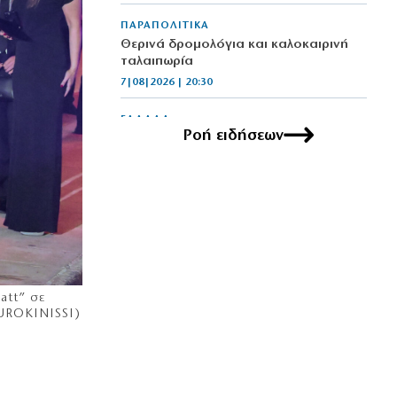
ΠΑΡΑΠΟΛΙΤΙΚΑ
Θερινά δρομολόγια και καλοκαιρινή
ταλαιπωρία
7|08|2026 | 20:30
ΕΛΛΑΔΑ
Ροή ειδήσεων
Μετρό Θεσσαλονίκης: Στις ράγες τα
δοκιμαστικά δρομολόγια προς
Καλαμαριά
7|08|2026 | 20:20
ΕΛΛΑΔΑ
«Τσουχτερό» πρόστιμο σε ψήστες
γουρουνοπούλας στον Πύργο
7|08|2026 | 20:15
att” σε
EUROKINISSI)
ΠΟΛΙΤΙΚΗ
Στη Θεσσαλονίκη για τη ΔΕΘ ο
Τσίπρας
7|08|2026 | 20:10