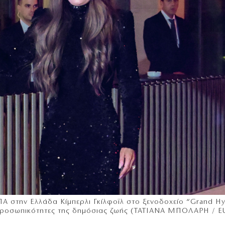
Α στην Ελλάδα Κίμπερλι Γκίλφοϊλ στο ξενοδοχείο “Grand Hy
ες προσωπικότητες της δημόσιας ζωής (ΤΑΤΙΑΝΑ ΜΠΟΛΑΡΗ / 