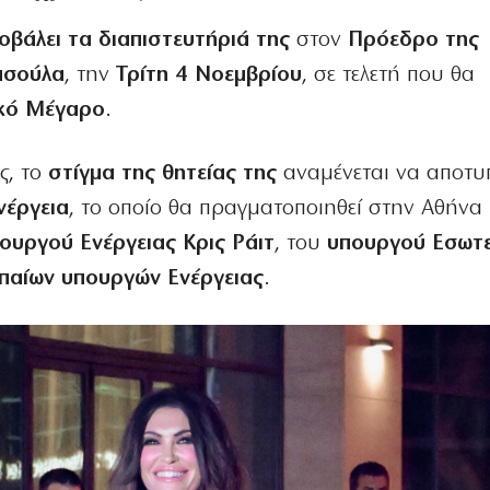
οβάλει τα διαπιστευτήριά της
στον
Πρόεδρο της
ασούλα
, την
Τρίτη 4 Νοεμβρίου
, σε τελετή που θα
κό Μέγαρο
.
ς, το
στίγμα της θητείας της
αναμένεται να αποτυ
νέργεια
, το οποίο θα πραγματοποιηθεί στην Αθήνα 
ουργού Ενέργειας Κρις Ράιτ
, του
υπουργού Εσωτ
παίων υπουργών Ενέργειας
.