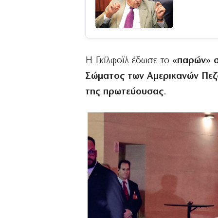
Η Γκίλφοϊλ έδωσε το
«παρών» σ
Σώματος των Αμερικανών Πε
της πρωτεύουσας
.