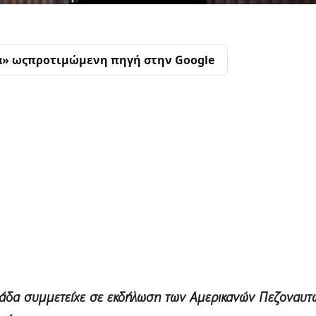
α» ως
προτιμώμενη πηγή στην Google
άδα συμμετείχε σε εκδήλωση των Αμερικανών Πεζοναυτώ