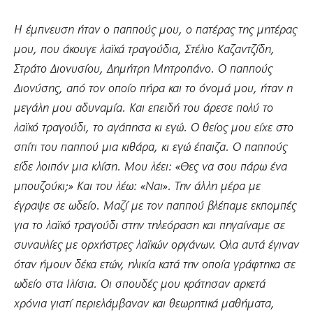
Η έμπνευση ήταν ο παππούς μου, ο πατέρας της μητέρας
μου, που άκουγε λαϊκά τραγούδια, Στέλιο Καζαντζίδη,
Στράτο Διονυσίου, Δημήτρη Μητροπάνο. Ο παππούς
Διονύσης, από τον οποίο πήρα και το όνομά μου, ήταν η
μεγάλη μου αδυναμία. Και επειδή του άρεσε πολύ το
λαϊκό τραγούδι, το αγάπησα κι εγώ. Ο θείος μου είχε στο
σπίτι του παππού μια κιθάρα, κι εγώ έπαιζα. Ο παππούς
είδε λοιπόν μια κλίση. Μου λέει: «Θες να σου πάρω ένα
μπουζούκι;» Και του λέω: «Ναι». Την άλλη μέρα με
έγραψε σε ωδείο. Μαζί με τον παππού βλέπαμε εκπομπές
για το λαϊκό τραγούδι στην τηλεόραση και πηγαίναμε σε
συναυλίες με ορχήστρες λαϊκών οργάνων. Ολα αυτά έγιναν
όταν ήμουν δέκα ετών, ηλικία κατά την οποία γράφτηκα σε
ωδείο στα Ιλίσια. Οι σπουδές μου κράτησαν αρκετά
χρόνια γιατί περιελάμβαναν και θεωρητικά μαθήματα,