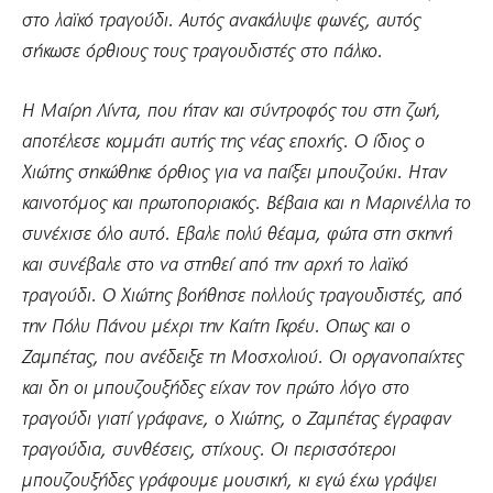
στο λαϊκό τραγούδι. Αυτός ανακάλυψε φωνές, αυτός
σήκωσε όρθιους τους τραγουδιστές στο πάλκο.
Η Μαίρη Λίντα, που ήταν και σύντροφός του στη ζωή,
αποτέλεσε κομμάτι αυτής της νέας εποχής. Ο ίδιος ο
Χιώτης σηκώθηκε όρθιος για να παίξει μπουζούκι. Ηταν
καινοτόμος και πρωτοποριακός. Βέβαια και η Μαρινέλλα το
συνέχισε όλο αυτό. Εβαλε πολύ θέαμα, φώτα στη σκηνή
και συνέβαλε στο να στηθεί από την αρχή το λαϊκό
τραγούδι. Ο Χιώτης βοήθησε πολλούς τραγουδιστές, από
την Πόλυ Πάνου μέχρι την Καίτη Γκρέυ. Οπως και ο
Ζαμπέτας, που ανέδειξε τη Μοσχολιού. Οι οργανοπαίχτες
και δη οι μπουζουξήδες είχαν τον πρώτο λόγο στο
τραγούδι γιατί γράφανε, ο Χιώτης, ο Ζαμπέτας έγραφαν
τραγούδια, συνθέσεις, στίχους. Οι περισσότεροι
μπουζουξήδες γράφουμε μουσική, κι εγώ έχω γράψει