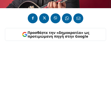
Προσθέστε την «δημοκρατία» ως
προτιμώμενη πηγή στην Google