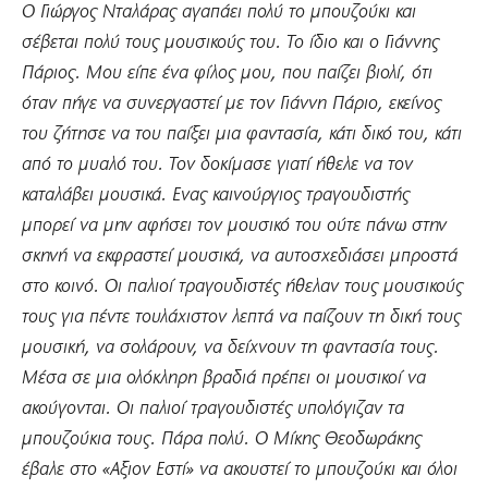
Ο Γιώργος Νταλάρας αγαπάει πολύ το μπουζούκι και
σέβεται πολύ τους μουσικούς του. Το ίδιο και ο Γιάννης
Πάριος. Μου είπε ένα φίλος μου, που παίζει βιολί, ότι
όταν πήγε να συνεργαστεί με τον Γιάννη Πάριο, εκείνος
του ζήτησε να του παίξει μια φαντασία, κάτι δικό του, κάτι
από το μυαλό του. Τον δοκίμασε γιατί ήθελε να τον
καταλάβει μουσικά. Ενας καινούργιος τραγουδιστής
μπορεί να μην αφήσει τον μουσικό του ούτε πάνω στην
σκηνή να εκφραστεί μουσικά, να αυτοσχεδιάσει μπροστά
στο κοινό. Οι παλιοί τραγουδιστές ήθελαν τους μουσικούς
τους για πέντε τουλάχιστον λεπτά να παίζουν τη δική τους
μουσική, να σολάρουν, να δείχνουν τη φαντασία τους.
Μέσα σε μια ολόκληρη βραδιά πρέπει οι μουσικοί να
ακούγονται. Οι παλιοί τραγουδιστές υπολόγιζαν τα
μπουζούκια τους. Πάρα πολύ. Ο Μίκης Θεοδωράκης
έβαλε στο «Αξιον Εστί» να ακουστεί το μπουζούκι και όλοι