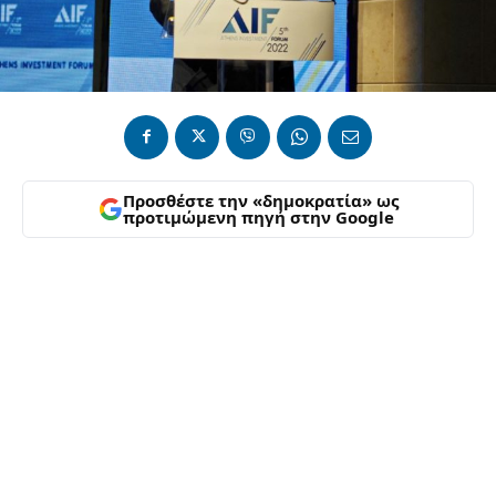
Προσθέστε την «δημοκρατία» ως
προτιμώμενη πηγή στην Google