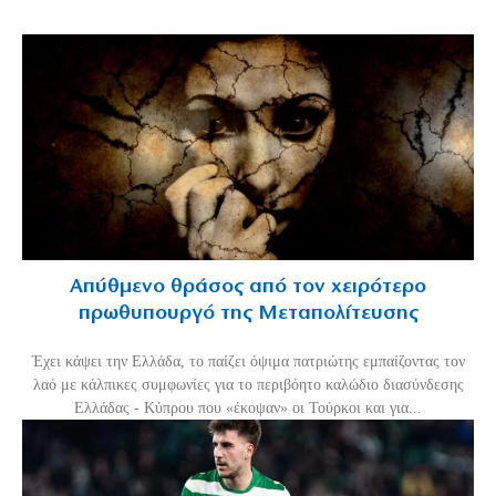
Απύθμενο θράσος από τον χειρότερο
πρωθυπουργό της Μεταπολίτευσης
Έχει κάψει την Ελλάδα, το παίζει όψιμα πατριώτης εμπαίζοντας τον
λαό με κάλπικες συμφωνίες για το περιβόητο καλώδιο διασύνδεσης
Ελλάδας - Κύπρου που «έκοψαν» οι Τούρκοι και για...