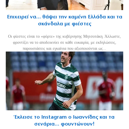
Επιχειρεί να… θάψει την καμένη Ελλάδα και τα
σκάνδαλα με φιέστες
Οι φίεστες είναι το «φόρτε» της κυβέρνησης Μητσοτάκη. Άλλωστε,
φροντίζει να το αποδεικνύει σε κάθε ευκαιρία, με εκδηλώσεις,
παρουσιάσεις και εγκαίνια που αξιοποιούνται ως...
Έκλεισε το Instagram ο Ιωαννίδης και τα
σενάρια… φουντώνουν!