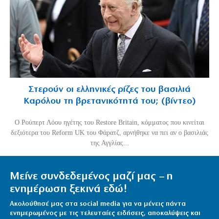
Στερούν οι ελληνικές ρίζες του βασιλιά
Καρόλου τη βρετανικότητά του; (βίντεο)
O Ρούπερτ Λόου ηγέτης του Restore Britain, κόμματος που κινείται
δεξιότερα του Reform UK του Φάρατζ, αρνήθηκε να πει αν ο βασιλιάς
της Αγγλίας...
Μείνε συνδεδεμένος μαζί μας – η
ενημέρωση ξεκινά εδώ!
Ακολούθησέ μας στα social media για να μένεις πάντα
ενημερωμένος με τις τελευταίες ειδήσεις, αποκαλύψεις και