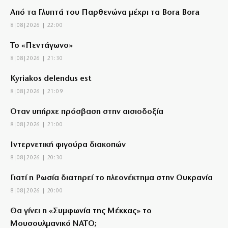
Από τα Γλυπτά του Παρθενώνα μέχρι τα Bora Bora
8|08|2026 | 22:00
Το «Πεντάγωνο»
8|08|2026 | 21:30
Kyriakos delendus est
8|08|2026 | 21:09
Όταν υπήρχε πρόσβαση στην αισιοδοξία
8|08|2026 | 21:00
Ιντερνετική φιγούρα διακοπών
8|08|2026 | 20:30
Γιατί η Ρωσία διατηρεί το πλεονέκτημα στην Ουκρανία
8|08|2026 | 20:00
Θα γίνει η «Συμφωνία της Μέκκας» το
Μουσουλμανικό ΝΑΤΟ;