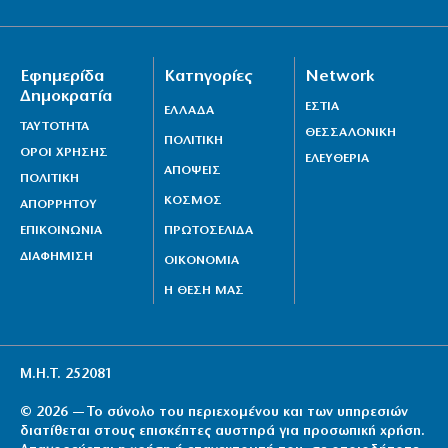
Κύκλωμα διακινούσε ναρκωτικά σε Αττική και
Πανεπιστημιούπολη (βίντεο)
8|08|2026 | 16:10
Εφημερίδα
Κατηγορίες
Network
Δημοκρατία
ΕΣΤΙΑ
ΕΛΛΑΔΑ
ΤΑΥΤΟΤΗΤΑ
ΘΕΣΣΑΛΟΝΙΚΗ
ΠΟΛΙΤΙΚΗ
ΟΡΟΙ ΧΡΗΣΗΣ
ΕΛΕΥΘΕΡΙΑ
ΑΠΟΨΕΙΣ
ΠΟΛΙΤΙΚΗ
ΚΟΣΜΟΣ
ΑΠΟΡΡΗΤΟΥ
ΕΠΙΚΟΙΝΩΝΙΑ
ΠΡΩΤΟΣΕΛΙΔΑ
ΔΙΑΦΗΜΙΣΗ
ΟΙΚΟΝΟΜΙΑ
Η ΘΕΣΗ ΜΑΣ
Μ.Η.Τ. 252081
© 2026 — Το σύνολο του περιεχομένου και των υπηρεσιών
διατίθεται στους επισκέπτες αυστηρά για προσωπική χρήση.