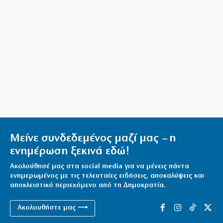
8|08|2026 | 18:00
Κίνδυνος πυρκαγιάς σε πέντε περιοχές αύριο – Σε
κατάσταση “Red Code” η Αττική
8|08|2026 | 17:53
Ο Φάουτσι λογοδοτεί για τον κορονοϊό στις ΗΠΑ, ο
«δικός μας» Τσιόδρας πότε;
8|08|2026 | 17:30
«Σφαγή» Μελόνι – Σάντσεθ: Ας πρόσεχε η Ευρώπη!
8|08|2026 | 17:08
Μείνε συνδεδεμένος μαζί μας – η
Πληθωρισμός: Σε κούρσα ανόδου οι τιμές σε κρέας,
ενημέρωση ξεκινά εδώ!
ενοίκια, καύσιμα
Ακολούθησέ μας στα social media για να μένεις πάντα
8|08|2026 | 17:00
ενημερωμένος με τις τελευταίες ειδήσεις, αποκαλύψεις και
αποκλειστικό περιεχόμενο από τη Δημοκρατία.
Μόλις 815 ευρώ η μέση σύνταξη
8|08|2026 | 16:30
Ακολουθήστε μας ⟶