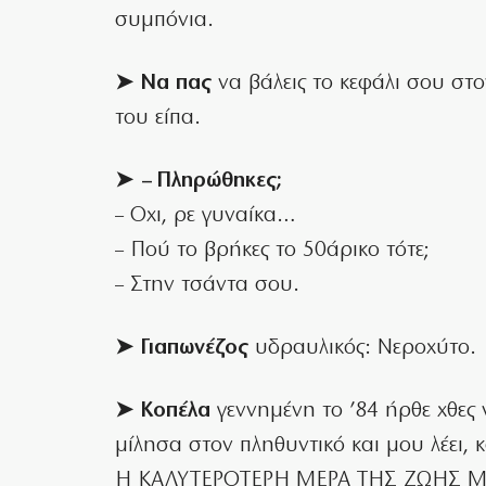
συμπόνια.
➤ Να πας
να βάλεις το κεφάλι σου στ
του είπα.
➤ – Πληρώθηκες;
– Οχι, ρε γυναίκα…
– Πού το βρήκες το 50άρικο τότε;
– Στην τσάντα σου.
➤ Γιαπωνέζος
υδραυλικός: Νεροχύτο.
➤ Κοπέλα
γεννημένη το ’84 ήρθε χθες 
μίλησα στον πληθυντικό και μου λέει, κ
Η ΚΑΛΥΤΕΡΟΤΕΡΗ ΜΕΡΑ ΤΗΣ ΖΩΗΣ Μ