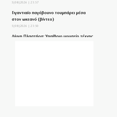
5|08|2026 | 23:57
Γιγαντιαίο παγόβουνο τουμπάρει μέσα
στον ωκεανό (βίντεο)
5|08|2026 | 23:50
Λίμνη Πλαστήρα: Υπαίθριο μουσείο τέχνης
σε 90 στρέμματα
5|08|2026 | 23:40
Τα funds υπονομεύουν την απόφαση του
Αρείου Πάγου για τους τόκους!
5|08|2026 | 23:30
Έκανε… δύσκολη τη ζωή του ο
Παναθηναϊκός!
5|08|2026 | 23:24
Επιστολή ΤΕΕ προς ΓΑΙΟΣΕ για τον
Σιδηροδρομικό Σταθμό Λάρισας