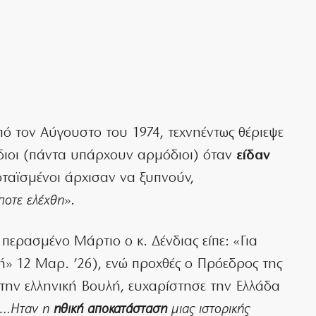
ό τον Αύγουστο του 1974, τεχνηέντως θέριεψε
όδιοι (πάντα υπάρχουν αρμόδιοι) όταν
είδαν
νοταϊσμένοι άρχισαν να ξυπνούν,
ποτε ελέχθη
».
ν περασμένο Μάρτιο ο κ. Δένδιας είπε: «Για
πή» 12 Μαρ. ’26), ενώ προχθές ο Πρόεδρος της
την ελληνική Βουλή, ευχαρίστησε την Ελλάδα
«…Ηταν η
ηθική αποκατάσταση
μιας ιστορικής