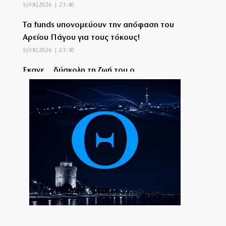
5|08|2026 | 23:40
Τα funds υπονομεύουν την απόφαση του
Αρείου Πάγου για τους τόκους!
5|08|2026 | 23:30
Έκανε… δύσκολη τη ζωή του ο
Παναθηναϊκός!
5|08|2026 | 23:24
Επιστολή ΤΕΕ προς ΓΑΙΟΣΕ για τον
Σιδηροδρομικό Σταθμό Λάρισας
5|08|2026 | 23:20
Τουρκία: Κατατέθηκε ν/σ για τερματισμό
της σύγκρουσης με τους Κούρδους
5|08|2026 | 23:10
«Θερμό» φθινόπωρο στο πεδίο των
πλειστηριασμών