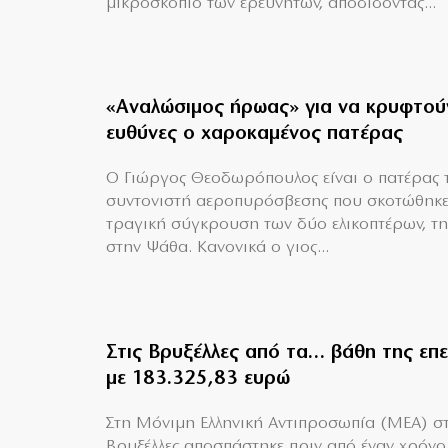
μικροσκόπιο των ερευνητών, αποδίδοντας...
«Aναλώσιμος ήρωας» για να κρυφτού
ευθύνες ο χαροκαμένος πατέρας
Ο Γιώργος Θεοδωρόπουλος είναι ο πατέρας 
συντονιστή αεροπυρόσβεσης που σκοτώθηκε
τραγική σύγκρουση των δύο ελικοπτέρων, τη
στην Ψάθα. Κανονικά ο γιος...
Στις Βρυξέλλες από τα… βάθη της επ
με 183.325,83 ευρώ
Στη Μόνιμη Ελληνική Αντιπροσωπία (ΜΕΑ) στ
Βρυξέλλες αποσπάστηκε πριν από έναν χρόνο