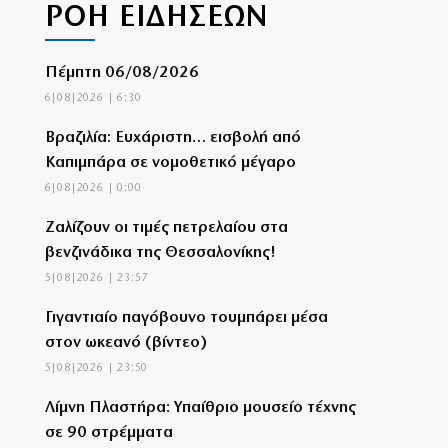
ΡΟΗ ΕΙΔΗΣΕΩΝ
Πέμπτη 06/08/2026
6|08|2026 | 6:30
Βραζιλία: Ευχάριστη… εισβολή από
Καπιμπάρα σε νομοθετικό μέγαρο
6|08|2026 | 0:00
Ζαλίζουν οι τιμές πετρελαίου στα
βενζινάδικα της Θεσσαλονίκης!
5|08|2026 | 23:57
Γιγαντιαίο παγόβουνο τουμπάρει μέσα
στον ωκεανό (βίντεο)
5|08|2026 | 23:50
Λίμνη Πλαστήρα: Υπαίθριο μουσείο τέχνης
σε 90 στρέμματα