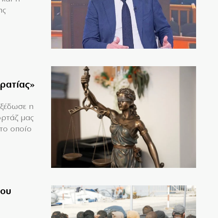
ης
κρατίας»
εξέδωσε η
ορτάζ μας
το οποίο
του