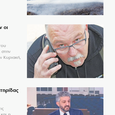
ν οι
του
 στην
ν Κυριακή,
ετηρίδας
ις
 και η