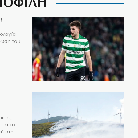
ΟΦΙΛΗ
!
μολογία
τωση του
πισης
σει το
μή στο