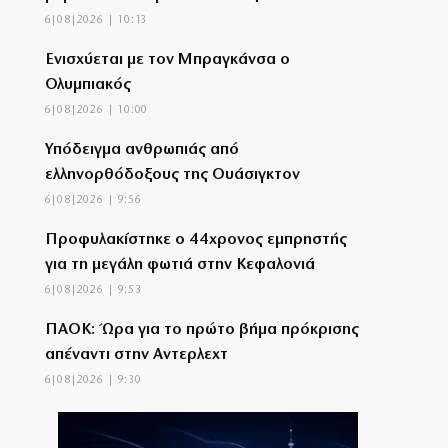
6|08|2026 | 10:13
Ενισχύεται με τον Μπραγκάνσα ο
Ολυμπιακός
6|08|2026 | 10:00
Υπόδειγμα ανθρωπιάς από
ελληνορθόδοξους της Ουάσιγκτον
6|08|2026 | 9:56
Προφυλακίστηκε ο 44χρονος εμπρηστής
για τη μεγάλη φωτιά στην Κεφαλονιά
6|08|2026 | 9:53
ΠΑΟΚ: Ώρα για το πρώτο βήμα πρόκρισης
απέναντι στην Αντερλεχτ
6|08|2026 | 9:30
Η τεχνητή νοημοσύνη χακάρει
ανθρώπους… αυτοβούλως!