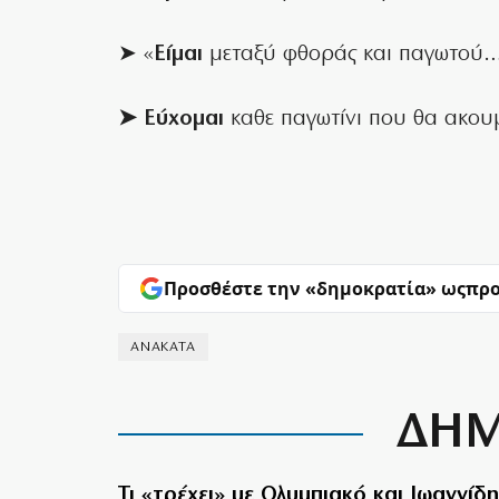
➤ «
Είμαι
μεταξύ φθοράς και παγωτού
➤ Εύχομαι
καθε παγωτίνι που θα ακουμ
Προσθέστε την «δημοκρατία» ως
προ
ΑΝΑΚΑΤΑ
ΔΗΜ
Τι «τρέχει» με Ολυμπιακό και Ιωαννίδη