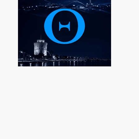
6|08|2026 | 9:27
Μυστράς: Η αδελφή του 55χρονου
«έσπασε» το μυστήριο
6|08|2026 | 9:24
Η αυτοκριτική κάηκε πρώτη
6|08|2026 | 9:07
Γιώργος Σηφάκης: Η πρόκριση είναι
ανοιχτή, αλλά η εικόνα του είναι… θαμπή
6|08|2026 | 9:02
Επίδομα παιδιού 150 ευρώ: Πότε είναι η
επόμενη πληρωμή
6|08|2026 | 9:00
Σήμερα στο Α’ Νεκροταφείο Αθηνών το
τελευταίο αντίο στον Λάκη Χαλκιά
6|08|2026 | 8:43