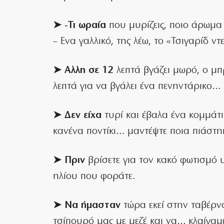
➤ -Τι ωραία
που μυρίζεις, ποιο άρωμα 
– Ενα γαλλικό, της λέω, το «Τσιγαρίδ ντ
➤ Αλλη σε 12
λεπτά βγάζει μωρό, ο μ
λεπτά για να βγάλει ένα πενηντάρικο…
➤ Δεν είχα
τυρί και έβαλα ένα κομμάτι
κανένα ποντίκι… μαντέψτε ποια πιάστηκ
➤ Πριν
βρίσετε για τον κακό φωτισμό υ
ηλίου που φοράτε.
➤ Nα ήμασταν
τώρα εκεί στην ταβέρν
τσίπουρό μας με μεζέ και να… κλαίγαμ