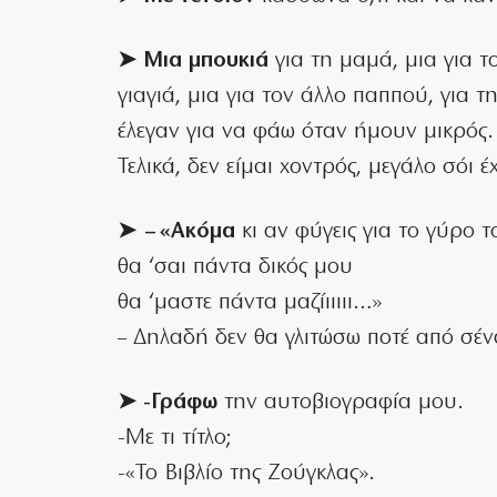
➤ Μια μπουκιά
για τη μαμά, μια για τ
γιαγιά, μια για τον άλλο παππού, για τη
έλεγαν για να φάω όταν ήμουν μικρός.
Τελικά, δεν είμαι χοντρός, μεγάλο σόι 
➤ – «Ακόμα
κι αν φύγεις για το γύρο 
θα ‘σαι πάντα δικός μου
θα ‘μαστε πάντα μαζίιιιιι…»
– Δηλαδή δεν θα γλιτώσω ποτέ από σένα,
➤ -Γράφω
την αυτοβιογραφία μου.
-Με τι τίτλο;
-«Το Bιβλίο της Zούγκλας».