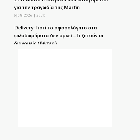
Στην Αθήνα η 46χρονη που κατηγορείται
για την τραγωδία της Marfin
6|08|2026 | 23:15
Delivery: Γιατί το αφορολόγητο στα
φιλοδωρήματα δεν αρκεί – Τι ζητούν οι
διανομείς (βίντεο)
6|08|2026 | 23:10
Ο Ορτέγκα αποχαιρέτησε τον Ολυμπιακό
και υπογράφει στη Ρίβερ Πλέιτ
6|08|2026 | 23:00
ΟΛΘ: Νέα επένδυση σε σύγχρονο
εξοπλισμό – 8 νέα Straddle Carriers στο
λιμάνι
6|08|2026 | 22:50
Όλα για όλα για την ανατροπή ο ΠΑΟΚ
6|08|2026 | 22:47