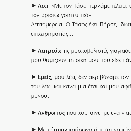
➤ Λέει:
«Με τον Τάσο περνάμε τέλεια, εί
τον βρίσκω γοητευτικό».
Λεπτομέρεια: Ο Τάσος έχει Πόρσε, ιδιω
επιχειρηματίας…
➤ Λατρεύω
τις μοσχοβολιστές γιαγιάδε
μου θυμίζουν τη δική μου που είχε πά
➤ Εμείς
, μου λέει, δεν ακριβύναμε τον
του λέω, και κάνει μια έτσι και μου αφ
μονού.
➤ Aνθρωπος
που χορταίνει με ένα για
➤ Με τέτοιον
καύσωνα ό,τι και να κάν