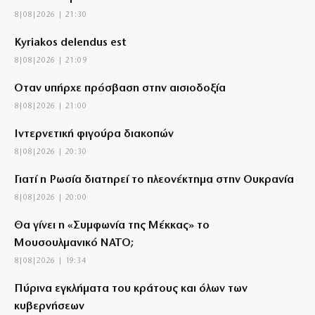
8|08|2026 | 21:30
Kyriakos delendus est
8|08|2026 | 21:09
Όταν υπήρχε πρόσβαση στην αισιοδοξία
8|08|2026 | 21:00
Ιντερνετική φιγούρα διακοπών
8|08|2026 | 20:30
Γιατί η Ρωσία διατηρεί το πλεονέκτημα στην Ουκρανία
8|08|2026 | 20:00
Θα γίνει η «Συμφωνία της Μέκκας» το
Μουσουλμανικό ΝΑΤΟ;
8|08|2026 | 19:34
Πύρινα εγκλήματα του κράτους και όλων των
κυβερνήσεων