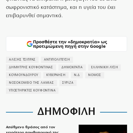
σωφρονιστικό κατάστημα, και η υγεία του έχει
επιβαρυνθεί σημαντικά.
Προσθέστε την «δημοκρατία» ως
προτιμώμενη πηγή στην Google
ΑΛΕΞΗΣ ΤΣΙΠΡΑΣ
ΑΝΤΙΠΟΛΙΤΕΥΣΗ
ΔΗΜΗΤΡΗΣ ΚΟΥΦΟΝΤΙΝΑΣ
ΔΗΜΟΚΡΑΤΙΑ
ΕΛΛΗΝΙΚΗ ΛΥΣΗ
ΚΟΥΜΟΥΝΔΟΥΡΟΥ
ΚΥΒΕΡΝΗΣΗ
Ν.Δ
ΝΟΜΟΣ
ΝΟΣΟΚΟΜΕΙΟ ΤΗΣ ΛΑΜΙΑΣ
ΣΥΡΙΖΑ
ΥΠΟΣΤΗΡΙΚΤΕΣ ΚΟΥΦΟΝΤΙΝΑ
ΔΗΜΟΦΙΛΗ
Απύθμενο θράσος από τον
χειρότερο πρωθυπουργό της