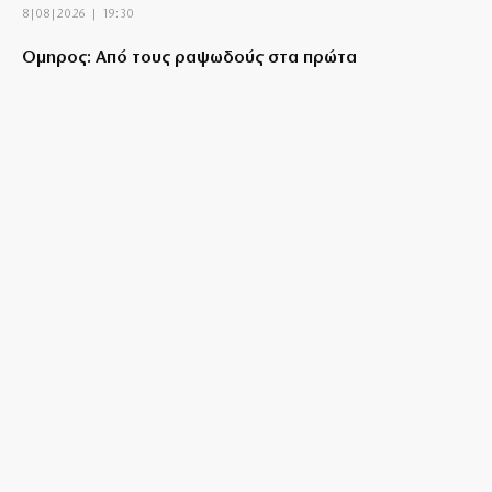
8|08|2026 | 19:30
Όμηρος: Από τους ραψωδούς στα πρώτα
χειρόγραφα
8|08|2026 | 19:00
Ένα βήμα από τη συμφωνία Ιράν – Ομάν για Ορμούζ;
8|08|2026 | 18:54
Κύπρος: 318.000 ευρώ για τα Πατριαρχεία
8|08|2026 | 18:30
Κυριακή 09/08/2026
8|08|2026 | 18:30
Ραγδαία ανάπτυξη του τουρισμού σε μια ανοιχτή Κίνα
8|08|2026 | 18:00
Κίνδυνος πυρκαγιάς σε πέντε περιοχές αύριο – Σε
κατάσταση “Red Code” η Αττική