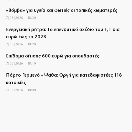
«Βόμβα» για υγεία και φωτιές οι τοπικές χωματερές
7|08|2026 | 18:30
Ενεργειακή ρήτρα: Το επενδυτικό σχέδιο του 1,1 δισ.
ευρώ έως το 2028
7|08|2026 | 18:20
Επίδομα σίτισης 600 ευρώ για σπουδαστές
7|08|2026 | 18:10
Πόρτο Γερμενό – Ψάθα: Οργή για κατεδαφιστέες 118
κατοικίες
7|08|2026 | 18:00
Πολύ υψηλός κίνδυνος πυρκαγιάς σε Κρήτη και Νησιά
του Β.Αιγαίου
7|08|2026 | 17:55
Βεβήλωσαν το εκκλησάκι της Σωτήρος στον Σαρωνικό