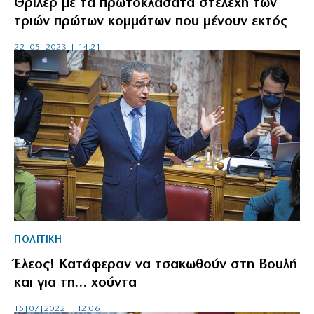
Θρίλερ με τα πρωτοκλασάτα στελέχη των
τριών πρώτων κομμάτων που μένουν εκτός
22|05|2023 | 14:21
ΠΟΛΙΤΙΚΗ
Έλεος! Κατάφεραν να τσακωθούν στη Βουλή
και για τη… χούντα
15|07|2022 | 12:06