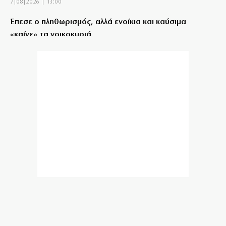
7|08|2026 | 13:00
Έπεσε ο πληθωρισμός, αλλά ενοίκια και καύσιμα
«καίνε» τα νοικοκυριά
7|08|2026 | 12:57
Μαθητής άνοιξε πυρ σε σχολείο της Ταϊλάνδης: 8
νεκροί
7|08|2026 | 12:48
Συνελήφθη στη Γερμανία ο καταζητούμενος για τη
δολοφονία Ζαμπούνη
7|08|2026 | 12:30
Πανηγυρίζει για τις… business των Γάλλων με τους
Τούρκους
7|08|2026 | 12:30
Marfin: Προθεσμία για να απολογηθεί έλαβε η
46χρονη