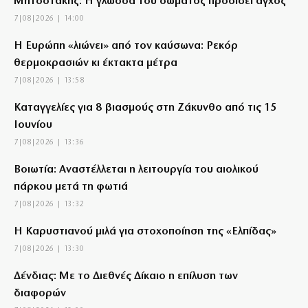
Μητσοτάκης: Η γλώσσα του σώματος προδίδει άγχος
7|08|2026 | 14:00
Η Ευρώπη «λιώνει» από τον καύσωνα: Ρεκόρ
θερμοκρασιών κι έκτακτα μέτρα
7|08|2026 | 13:58
Καταγγελίες για 8 βιασμούς στη Ζάκυνθο από τις 15
Ιουνίου
7|08|2026 | 13:36
Βοιωτία: Αναστέλλεται η λειτουργία του αιολικού
πάρκου μετά τη φωτιά
7|08|2026 | 13:32
Η Καρυστιανού μιλά για στοχοποίηση της «Ελπίδας»
7|08|2026 | 13:30
Δένδιας: Με το Διεθνές Δίκαιο η επίλυση των
διαφορών