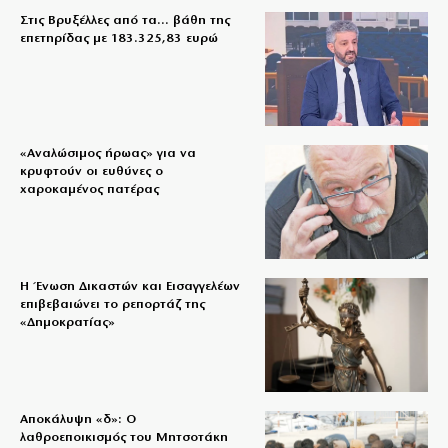
Στις Βρυξέλλες από τα… βάθη της
επετηρίδας με 183.325,83 ευρώ
«Aναλώσιμος ήρωας» για να
κρυφτούν οι ευθύνες ο
χαροκαμένος πατέρας
Η Ένωση Δικαστών και Εισαγγελέων
επιβεβαιώνει το ρεπορτάζ της
«Δημοκρατίας»
Αποκάλυψη «δ»: Ο
λαθροεποικισμός του Μητσοτάκη