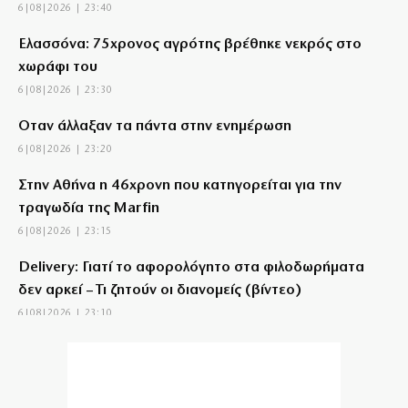
6|08|2026 | 23:40
Ελασσόνα: 75χρονος αγρότης βρέθηκε νεκρός στο
χωράφι του
6|08|2026 | 23:30
Όταν άλλαξαν τα πάντα στην ενημέρωση
6|08|2026 | 23:20
Στην Αθήνα η 46χρονη που κατηγορείται για την
τραγωδία της Marfin
6|08|2026 | 23:15
Delivery: Γιατί το αφορολόγητο στα φιλοδωρήματα
δεν αρκεί – Τι ζητούν οι διανομείς (βίντεο)
6|08|2026 | 23:10
Ο Ορτέγκα αποχαιρέτησε τον Ολυμπιακό και
υπογράφει στη Ρίβερ Πλέιτ
6|08|2026 | 23:00