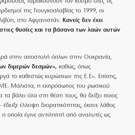
γκρούσεις ταρακουνούν τον κόσμο όλες τις
βαρδισμοί της Γιουγκοσλαβίας το 1999, οι
 Λιβύη, στο Αφγανιστάν.
Κανείς δεν έχει
άστιες θυσίες και τα βάσανα των λαών αυτών
ορά στην αποστολή όπλων στην Ουκρανία,
ων διμερών δεσμών»,
καθώς, όπως
ργά το καθεστώς κυρώσεων της Ε.Ε». Επίσης,
ΜΜΕ. Μάλιστα, η εκπρόσωπος του ρωσικού
τα βάλει όλα στη θέση τους, θα δείξει ποιος
ή- έδειξε έλλειψη διορατικότητας, έκανε λάθος
 η οποία έγινε αντιληπτή από αναλυτές ως