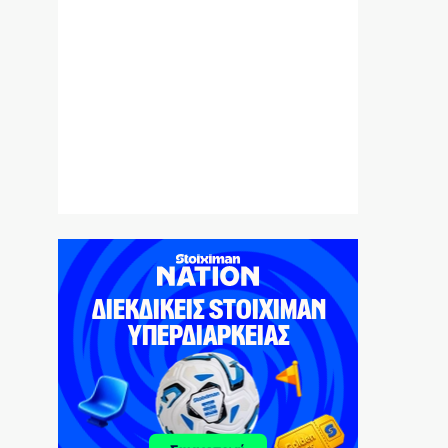
Ιταλία όπως… Μυστράς: 50χρονος
έπαιρνε τη σύνταξη της νεκρής μητέρας
του
6|08|2026 | 21:35
«Χάσαμε τη θεία Στοπ»: Μια θεία, ένας
θάνατος, αμέτρητα αδιέξοδα
6|08|2026 | 21:30
Η αλήθεια για τη σχέση Βαρβιτσιώτη –
Μητσοτάκη
6|08|2026 | 21:26
Με μισθούς Βαλκανίων και τιμές δυτικής
Ευρώπης!
6|08|2026 | 21:25
Λιβάι Γκαρσία: Να πετύχουμε τους
στόχους μας στο τέλος της σεζόν