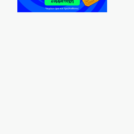
6|08|2026 | 21:20
Σαμοθράκη: Αίσιο τέλος στη διάσωση
15χρονης από τη Γριά Βάθρα
6|08|2026 | 21:10
Νίκος Τσιφόρος: Ο σαρκαστικός
καθρέφτης της Ελλάδας που έμεινε
αθάνατος
6|08|2026 | 21:00
Ο «κακός μας ο καιρός»…
6|08|2026 | 20:50
Τελευταῖοι σέ εἰσόδημα στήν Εὐρώπη
6|08|2026 | 20:40
«Ο Αμερικανός Φραπές» στη Γερουσία
6|08|2026 | 20:30