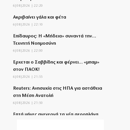
6|08|2026 | 22:20
Aκριβαίνει γάλα και φέτα
6|08|2026 | 22:10
Επίδαυρος: Η «Μήδεια» συναντά την…
Τεχνητή Νοημοσύνη
6|08|2026 | 22:00
Έρχεται ο Σαββίδης και φέρνει… «μπαμ»
στον ΠΑΟΚ!
6|08|2026 | 21:55
Reuters: Ανησυχία στις ΗΠΑ για αστάθεια
στη Μέση Ανατολή
6|08|2026 | 21:50
Επτά μήνες ανενεργά τα νέα αεροπλάνα
της Πυροσβεστικής
6|08|2026 | 21:40