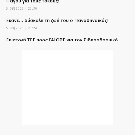
Πάγου για τους τόκους!
5|08|2026 | 23:30
Έκανε… δύσκολη τη ζωή του ο Παναθηναϊκός!
5|08|2026 | 23:24
Επιστολή ΤΕΕ προς ΓΑΙΟΣΕ για τον Σιδηροδρομικό
Σταθμό Λάρισας
5|08|2026 | 23:20
Τουρκία: Κατατέθηκε ν/σ για τερματισμό της
σύγκρουσης με τους Κούρδους
5|08|2026 | 23:10
«Θερμό» φθινόπωρο στο πεδίο των πλειστηριασμών
5|08|2026 | 23:00
Σύμη: Τραγική κατάληξη για τον όγδοο επιβαίνοντα
του ιστιοπλοϊκού
5|08|2026 | 22:55