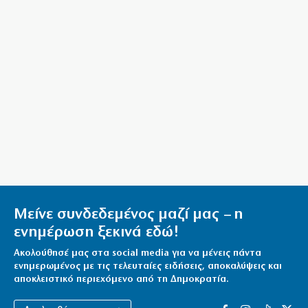
5|08|2026 | 22:15
Μπελέρης: Πρόταση για νέο ευρωπαϊκό ταμείο
5|08|2026 | 22:10
«Δάκρυα» και… χαμόγελα στην κηδεία Βαρβιτσιώτη
5|08|2026 | 22:06
Ο Παύλος Μελάς επιστρέφει στη μνήμη της
Καστοριάς
5|08|2026 | 22:00
Πύργος ελέγχου ή Αστυνομία;
Μείνε συνδεδεμένος μαζί μας – η
5|08|2026 | 21:50
ενημέρωση ξεκινά εδώ!
Ακολούθησέ μας στα social media για να μένεις πάντα
ενημερωμένος με τις τελευταίες ειδήσεις, αποκαλύψεις και
αποκλειστικό περιεχόμενο από τη Δημοκρατία.