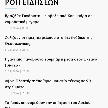
ΡΟΗ ΕΙΔΗΣΕΩΝ
Βραζιλία: Ευχάριστη… εισβολή από Καπιμπάρα σε
νομοθετικό μέγαρο
6|08|2026 | 0:00
Ζαλίζουν οι τιμές πετρελαίου στα βενζινάδικα της
Θεσσαλονίκης!
5|08|2026 | 23:57
Γιγαντιαίο παγόβουνο τουμπάρει μέσα στον ωκεανό
(βίντεο)
5|08|2026 | 23:50
Λίμνη Πλαστήρα: Υπαίθριο μουσείο τέχνης σε 90
στρέμματα
5|08|2026 | 23:40
Τα funds υπονομεύουν την απόφαση του Αρείου