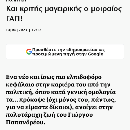
ΠΟΛΙΤΙΚΗ
Και κριτής μαγειρικής ο μοιραίος
ΓΑΠ!
14|06|2023 | 12:12
Προσθέστε την «δημοκρατία» ως
προτιμώμενη πηγή στην Google
Ενα νέο και ίσως πιο ελπιδοφόρο
κεφάλαιο στην καριέρα του από την
πολιτική, όπου κατά γενική ομολογία
τα… πρόκοψε (όχι μόνος του, πάντως,
για να είμαστε δίκαιοι), ανοίγει στην
πολυτάραχη ζωή του Γιώργου
Παπανδρέου.