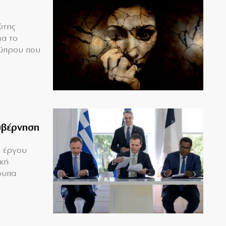
ώτης
ια το
Κύπρου που
υβέρνηση
υ έργου
ική
ουπα