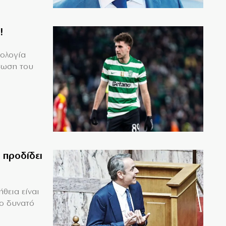
!
μολογία
τωση του
 προδίδει
θεια είναι
το δυνατό