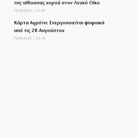
της αίθουσας χορού στον Λευκό Οίκο
7|08|2026 | 23:20
Κάρτα Αγρότη: Ενεργοποιείται ψηφιακά
από τις 28 Αυγούστου
7|08|2026 | 23:10
Τα χάλκινα του Μάρκοβιτς ξεσηκώνουν
την Ιερισσό
7|08|2026 | 23:00
Σύλληψη τριών ατόμων για εισαγωγή και
διακίνηση 18 κιλών SKUNK
7|08|2026 | 22:50
Γιατί η Ευρώπη παραμένει ευάλωτη στο
φυσικό αέριο
7|08|2026 | 22:40
Πτήση Ryanair: Νέα δεδομένα και αγωγές