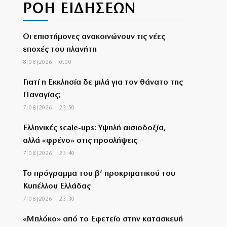
ΡΟΗ ΕΙΔΗΣΕΩΝ
Οι επιστήμονες ανακοινώνουν τις νέες
εποχές του πλανήτη
8|08|2026 | 0:00
Γιατί η Εκκλησία δε μιλά για τον θάνατο της
Παναγίας;
7|08|2026 | 23:50
Ελληνικές scale-ups: Υψηλή αισιοδοξία,
αλλά «φρένο» στις προσλήψεις
7|08|2026 | 23:40
Το πρόγραμμα του β’ προκριματικού του
Κυπέλλου Ελλάδας
7|08|2026 | 23:30
«Μπλόκο» από το Εφετείο στην κατασκευή