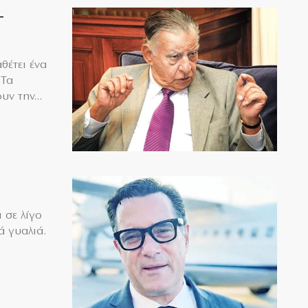
–
θέτει ένα
 Τα
υν την...
 σε λίγο
ά γυαλιά.