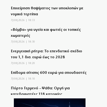
Επιχείρηση θαψίματος των υποκλοπών με
νομικά τερτίπια
7|08|2026 | 18:33
«Βόμβα» για υγεία και φωτιές οι τοπικές
χωματερές
7|08|2026 | 18:30
Ενεργειακή ρήτρα: Το επενδυτικό σχέδιο
του 1,1 δισ. ευρώ έως το 2028
7|08|2026 | 18:20
Επίδομα σίτισης 600 ευρώ για σπουδαστές
7|08|2026 | 18:10
Πόρτο Γερμενό – Ψάθα: Οργή για
κατεδαφιστέες 118 κατοικίες
7|08|2026 | 18:00