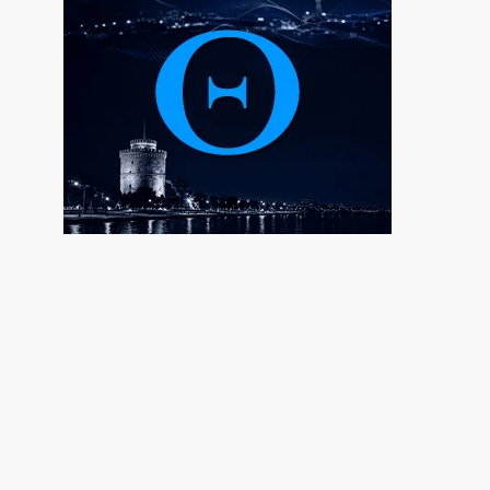
Πολύ υψηλός κίνδυνος πυρκαγιάς σε
Κρήτη και Νησιά του Β.Αιγαίου
7|08|2026 | 17:55
Βεβήλωσαν το εκκλησάκι της Σωτήρος
στον Σαρωνικό (φωτό)
7|08|2026 | 17:50
Μακρόν και Μερτς φοβούνται παρέμβαση
Πούτιν στις εκλογές
7|08|2026 | 17:30
Χαλκιδική: Επιχείρηση διάσωσης 49χρονης
που τραυματίστηκε στη Συκιά
7|08|2026 | 17:20
Τι σημαίνει η προσέγγιση Κούρδων –
Τούρκων
7|08|2026 | 17:18