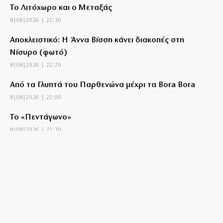
Το Λιτόχωρο και ο Μεταξάς
8|08|2026 | 22:30
Αποκλειστικό: Η Άννα Βίσση κάνει διακοπές στη
Νίσυρο (φωτό)
8|08|2026 | 22:20
Από τα Γλυπτά του Παρθενώνα μέχρι τα Bora Bora
8|08|2026 | 22:00
Το «Πεντάγωνο»
8|08|2026 | 21:30
Νέες συλλήψεις σκληρών μαφιόζων σχετιζόμενων με
τον διαβόητο Έντικ
8|08|2026 | 21:26
Kyriakos delendus est
8|08|2026 | 21:09