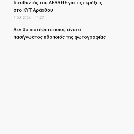
διευθυντής του ΔΕΔΔΗΕ για τις εκρήξεις
στο ΚΥΤ Αράχθου
7|08|2026 | 11:27
Δεν θα πιστέψετε ποιος είναι ο
πασίγνωστος ηθοποιός της φωτογραφίας
7|08|2026 | 11:19
Σεισμός «ταρακούνησε» τη Ρόδο – Πού
είναι το επίκεντρο
7|08|2026 | 11:11
Στίβος: Ασημένιο στο μήκος για την
Έβελυν Μητροπούλου στο Παγκόσμιο
Κ20! (βίντεο)
7|08|2026 | 10:59
Στο Α΄ Νεκροταφείο το ετήσιο μνημόσυνο
της κόρης του Αντώνη Σαμαρά
7|08|2026 | 10:59