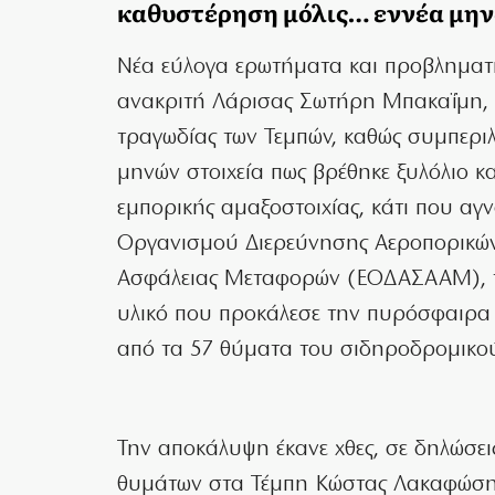
καθυστέρηση μόλις… εννέα μη
Νέα εύλογα ερωτήματα και προβληματι
ανακριτή Λάρισας Σωτήρη Μπακαΐμη, πο
τραγωδίας των Τεμπών, καθώς συμπερ
μηνών στοιχεία πως βρέθηκε ξυλόλιο κ
εμπορικής αμαξοστοιχίας, κάτι που αγ
Οργανισμού Διερεύνησης Αεροπορικών
Ασφάλειας Μεταφορών (ΕΟΔΑΣΑΑΜ), τ
υλικό που προκάλεσε την πυρόσφαιρα 
από τα 57 θύματα του σιδηροδρομικο
Την αποκάλυψη έκανε χθες, σε δηλώσεις
θυμάτων στα Τέμπη Κώστας Λακαφώσης,