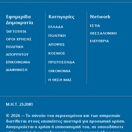
Φέρτε πίσω τώρα τους Patriot από τη Σαουδική
Εφημερίδα
Κατηγορίες
Network
Αραβία, κύριε Μητσοτάκη!
Δημοκρατία
8|08|2026 | 13:00
ΕΣΤΙΑ
ΕΛΛΑΔΑ
ΤΑΥΤΟΤΗΤΑ
ΘΕΣΣΑΛΟΝΙΚΗ
ΠΟΛΙΤΙΚΗ
ΟΡΟΙ ΧΡΗΣΗΣ
ΕΛΕΥΘΕΡΙΑ
ΑΠΟΨΕΙΣ
ΠΟΛΙΤΙΚΗ
ΚΟΣΜΟΣ
ΑΠΟΡΡΗΤΟΥ
ΕΠΙΚΟΙΝΩΝΙΑ
ΠΡΩΤΟΣΕΛΙΔΑ
ΔΙΑΦΗΜΙΣΗ
ΟΙΚΟΝΟΜΙΑ
Η ΘΕΣΗ ΜΑΣ
Μ.Η.Τ. 252081
© 2026 — Το σύνολο του περιεχομένου και των υπηρεσιών
διατίθεται στους επισκέπτες αυστηρά για προσωπική χρήση.
Απαγορεύεται η χρήση ή επανεκπομπή του, σε οποιοδήποτε