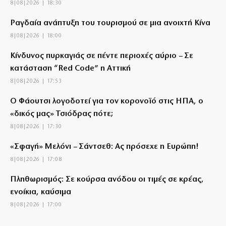
8|08|2026 | 18:30
Ραγδαία ανάπτυξη του τουρισμού σε μια ανοιχτή Κίνα
8|08|2026 | 18:00
Κίνδυνος πυρκαγιάς σε πέντε περιοχές αύριο – Σε
κατάσταση “Red Code” η Αττική
8|08|2026 | 17:53
Ο Φάουτσι λογοδοτεί για τον κορονοϊό στις ΗΠΑ, ο
«δικός μας» Τσιόδρας πότε;
8|08|2026 | 17:30
«Σφαγή» Μελόνι – Σάντσεθ: Ας πρόσεχε η Ευρώπη!
8|08|2026 | 17:08
Πληθωρισμός: Σε κούρσα ανόδου οι τιμές σε κρέας,
ενοίκια, καύσιμα
8|08|2026 | 17:00
Μόλις 815 ευρώ η μέση σύνταξη