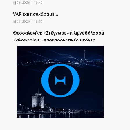
6|08|2026 | 19:40
VAR και ησυχάσαμε…
6|08|2026 | 19:30
Θεσσαλονίκη: «Στέγνωσε» η λιμνοθάλασσα
Καλοχωρίου – Αποκαρδιωτικές εικόνες
6|08|2026 | 19:20
Πυρκαγιά στην Σκύρο: Ενισχύθηκαν οι
εναέριες δυνάμεις
6|08|2026 | 19:15
Σκιάθος: 39χρονη Βρετανίδα μητέρα
μέθυσε την κόρη της και προκάλεσε
επεισόδια
6|08|2026 | 19:10
Χρειαζόμαστε τους Eλληνες στα καράβια!
6|08|2026 | 19:00