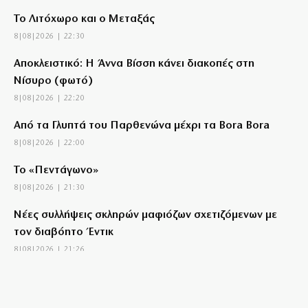
Το Λιτόχωρο και ο Μεταξάς
8|08|2026 | 22:30
Αποκλειστικό: Η Άννα Βίσση κάνει διακοπές στη
Νίσυρο (φωτό)
8|08|2026 | 22:20
Από τα Γλυπτά του Παρθενώνα μέχρι τα Bora Bora
8|08|2026 | 22:00
Το «Πεντάγωνο»
8|08|2026 | 21:30
Νέες συλλήψεις σκληρών μαφιόζων σχετιζόμενων με
τον διαβόητο Έντικ
8|08|2026 | 21:26
Kyriakos delendus est
8|08|2026 | 21:09