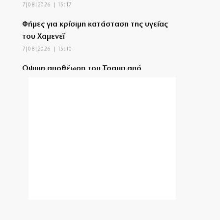
7|08|2026 | 15:17
Φήμες για κρίσιμη κατάσταση της υγείας
του Χαμενεΐ
7|08|2026 | 15:10
Οψιμη αποθέωση του Τραμπ από
Γεωργιάδη και Κυρανάκη
7|08|2026 | 15:00
Το Αιγαίο σε εταιρία με μπίζνες στην
Τουρκία!
7|08|2026 | 14:53
ΣΥΡΙΖΑ: Η ρήτρα από μόνη της δεν μειώνει
το κόστος του ρεύματος
7|08|2026 | 14:50
ΠΑΣΟΚ: «Ο κ. Γεωργιάδης συνεχίζει να
πετάει χαρταετό»