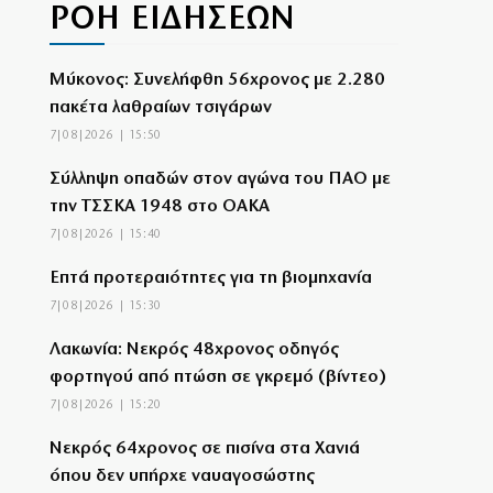
ΡΟΗ ΕΙΔΗΣΕΩΝ
Μύκονος: Συνελήφθη 56χρονος με 2.280
πακέτα λαθραίων τσιγάρων
7|08|2026 | 15:50
Σύλληψη οπαδών στον αγώνα του ΠΑΟ με
την ΤΣΣΚΑ 1948 στο ΟΑΚΑ
7|08|2026 | 15:40
Επτά προτεραιότητες για τη βιομηχανία
7|08|2026 | 15:30
Λακωνία: Νεκρός 48χρονος οδηγός
φορτηγού από πτώση σε γκρεμό (βίντεο)
7|08|2026 | 15:20
Νεκρός 64χρονος σε πισίνα στα Χανιά
όπου δεν υπήρχε ναυαγοσώστης