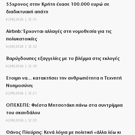
55χρονος στην Κρήτη έχασε 100.000 ευρώ σε
διαδικτυακή απάτη
6|08|2026 | 12:35
Airbnb: Έρχονται αλλαγές στη νομοθεσία για τις
πολυκατοικίες
6|08|2026 | 12:32
Βαρύγδουπες εξαγγελίες με το βλέμμα στις εκλογές
6|08|2026 | 12:30
Έτοιμη να… κατακτήσει την ανθρωπότητα η Τεχνητή
Νοημοσύνη;
6|08|2026 | 12:21
ΟΠΕΚΕΠΕ: Φιέστα Μητσοτάκη πάνω στα συντρίμμια
του σκανδάλου
6|08|2026 | 12:20
Θάνος Πλεύρης: Κενά λόγια με πολιτική «άλλα λέω κι