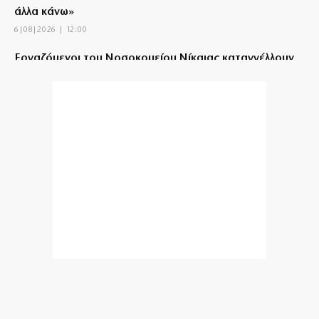
άλλα κάνω»
6|08|2026 | 12:00
Εργαζόμενοι του Νοσοκομείου Νίκαιας καταγγέλλουν
απευθείας αναθέσεις
6|08|2026 | 11:51
Ούτε ίχνος αυτοκριτικής για την καταστροφή!
6|08|2026 | 11:51
ΕΟΕ: Θερμή υποδοχή στους αθλητές της Εθνικής
ομάδας κωπηλασίας
6|08|2026 | 11:30
Καταρρέει η κυβερνητική προπαγάνδα για το
Μεταναστευτικό
6|08|2026 | 11:28
Κρήτη: Σε ΦΕΚ η δομή μεταναστών παρά τις σφοδρές
αντιδράσεις