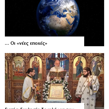
… Οι «νέες εποχές»