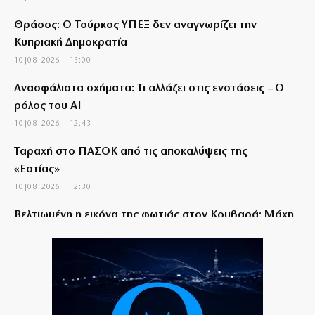
Θράσος: Ο Τούρκος ΥΠΕΞ δεν αναγνωρίζει την
Κυπριακή Δημοκρατία
10|08|2026 | 13:00
Ανασφάλιστα οχήματα: Τι αλλάζει στις ενστάσεις – Ο
ρόλος του AI
10|08|2026 | 12:43
Ταραχή στο ΠΑΣΟΚ από τις αποκαλύψεις της
«Εστίας»
10|08|2026 | 12:30
Βελτιωμένη η εικόνα της φωτιάς στον Κουβαρά: Μάχη
με διάσπαρτες εστίες
10|08|2026 | 12:22
Όταν η Ελλάδα άγγιξε το όνειρο των δύο ηπείρων και
των πέντε θαλασσών
10|08|2026 | 12:22