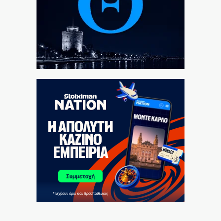
Παιδί 2,5 ετών έπεσε από μπαλκόνι στην Πάτρα
10|08|2026 | 12:03
Φάουτσι – Τσιόδρας: Η σιωπή της… ενοχής
10|08|2026 | 12:00
Δίνουν εκατομμύρια σε εταιρία της οικογένειας του
Μ. Χριστοδουλάκη!
10|08|2026 | 11:55
Σαρακήνικο: Στην Αρχή Πολιτικής Αεροπορίας ο
πιλότος του ελικοπτέρου
10|08|2026 | 11:44
Ιωακείμειο Γηροκομείο – «Ο Αγιος Κυπριανός»:
Αναστολή εισαγωγών ελλείψει νοσηλευτών
10|08|2026 | 11:30
Οι άνθρωποι του ΠΑΟΚ κοιτάζουν «ζεστά» τον