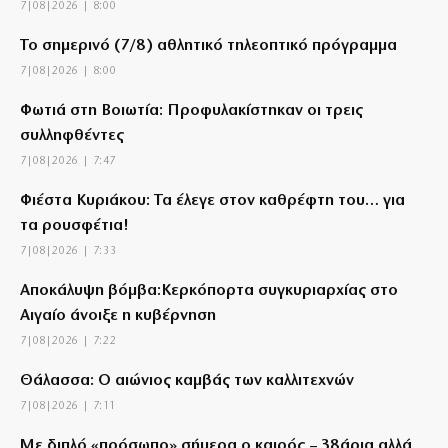
7|08|2026 | 8:00
Το σημερινό (7/8) αθλητικό τηλεοπτικό πρόγραμμα
7|08|2026 | 8:00
Φωτιά στη Βοιωτία: Προφυλακίστηκαν οι τρεις
συλληφθέντες
7|08|2026 | 7:47
Φιέστα Κυριάκου: Τα έλεγε στον καθρέφτη του… για
τα ρουσφέτια!
7|08|2026 | 7:33
Αποκάλυψη βόμβα:Κερκόπορτα συγκυριαρχίας στο
Αιγαίο άνοιξε η κυβέρνηση
7|08|2026 | 7:22
Θάλασσα: Ο αιώνιος καμβάς των καλλιτεχνών
7|08|2026 | 7:11
Με διπλό «πρόσωπο» σήμερα ο καιρός – 38άρια αλλά