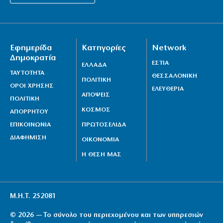
Straddle Carriers στο λιμάνι
6|08|2026 | 22:50
Όλα για όλα για την ανατροπή ο ΠΑΟΚ
Εφημερίδα
Κατηγορίες
Network
6|08|2026 | 22:47
Δημοκρατία
ΕΣΤΙΑ
ΕΛΛΑΔΑ
Ιστορική επίσκεψη Ζελένσκι στη Σερβία
ΤΑΥΤΟΤΗΤΑ
ΘΕΣΣΑΛΟΝΙΚΗ
ΠΟΛΙΤΙΚΗ
ΟΡΟΙ ΧΡΗΣΗΣ
6|08|2026 | 22:40
ΕΛΕΥΘΕΡΙΑ
ΑΠΟΨΕΙΣ
ΠΟΛΙΤΙΚΗ
ΚΟΣΜΟΣ
ΑΠΟΡΡΗΤΟΥ
ΕΠΙΚΟΙΝΩΝΙΑ
ΠΡΩΤΟΣΕΛΙΔΑ
ΔΙΑΦΗΜΙΣΗ
ΟΙΚΟΝΟΜΙΑ
Η ΘΕΣΗ ΜΑΣ
Μ.Η.Τ. 252081
© 2026 — Το σύνολο του περιεχομένου και των υπηρεσιών