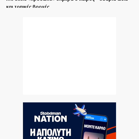
και τοπικές βροχές
7|08|2026 | 7:00
Εορτολόγιο 7 Αυγούστου: Δείτε ποιοι γιορτάζουν
σήμερα
7|08|2026 | 6:45
Παρασκευή 07/08/2026
7|08|2026 | 6:30
Ποιοι παράγοντες καθορίζουν τα πόσα χρόνια θα
ζήσουμε χωρίς άνοια
7|08|2026 | 0:00
Αγροτικές εκμεταλλεύσεις χωρίς διαδίκτυο
6|08|2026 | 23:50
Σε τρόφιμα και tech μπαίνουν τα funds
6|08|2026 | 23:40