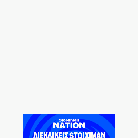
Straddle Carriers στο λιμάνι
6|08|2026 | 22:50
Όλα για όλα για την ανατροπή ο ΠΑΟΚ
6|08|2026 | 22:47
Ιστορική επίσκεψη Ζελένσκι στη Σερβία
6|08|2026 | 22:40
Αγιον Ορος: Εικαστικό ταξίδι σιωπής και πίστης
6|08|2026 | 22:30
Χαλκιδική: Νεκρός 69χρονος στην παραλία Σίβηρη
6|08|2026 | 22:25
UEFA: Διατηρεί το μποϊκοτάζ στα Παγκόσμια Κύπελλα
6|08|2026 | 22:20
Aκριβαίνει γάλα και φέτα
6|08|2026 | 22:10