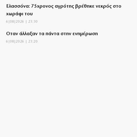
Ελασσόνα: 75χρονος αγρότης βρέθηκε νεκρός στο
χωράφι του
6|08|2026 | 23:30
Όταν άλλαξαν τα πάντα στην ενημέρωση
6|08|2026 | 23:20
Στην Αθήνα η 46χρονη που κατηγορείται για την
τραγωδία της Marfin
6|08|2026 | 23:15
Delivery: Γιατί το αφορολόγητο στα φιλοδωρήματα
δεν αρκεί – Τι ζητούν οι διανομείς (βίντεο)
6|08|2026 | 23:10
Ο Ορτέγκα αποχαιρέτησε τον Ολυμπιακό και
υπογράφει στη Ρίβερ Πλέιτ
6|08|2026 | 23:00
ΟΛΘ: Νέα επένδυση σε σύγχρονο εξοπλισμό – 8 νέα