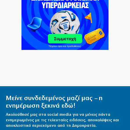
Επίδαυρος: Η «Μήδεια» συναντά την… Τεχνητή
Νοημοσύνη
6|08|2026 | 22:00
Έρχεται ο Σαββίδης και φέρνει… «μπαμ» στον ΠΑΟΚ!
6|08|2026 | 21:55
Reuters: Ανησυχία στις ΗΠΑ για αστάθεια στη Μέση
Ανατολή
6|08|2026 | 21:50
Μείνε συνδεδεμένος μαζί μας – η
ενημέρωση ξεκινά εδώ!
Ακολούθησέ μας στα social media για να μένεις πάντα
ενημερωμένος με τις τελευταίες ειδήσεις, αποκαλύψεις και
αποκλειστικό περιεχόμενο από τη Δημοκρατία.