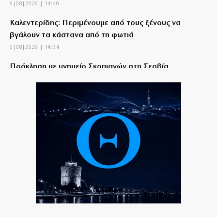
6|08|2026 | 14:40
Καλεντερίδης: Περιμένουμε από τους ξένους να
βγάλουν τα κάστανα από τη φωτιά
6|08|2026 | 14:34
Πρόκληση με μνημείο Σκοπιανών στη Σερβία
6|08|2026 | 14:30
Μυστράς: Από παθολογικά αίτια πέθανε ο
ηλικιωμένος
6|08|2026 | 14:20
Κυψέλη: Προφυλακιστέος ο Αφγανός για τη
δολοφονία της Βρετανίδας
6|08|2026 | 14:20
Οχτώ σχολεία λιγότερα στα Δωδεκάνησα λόγω
υπογεννητικότητας
6|08|2026 | 14:17