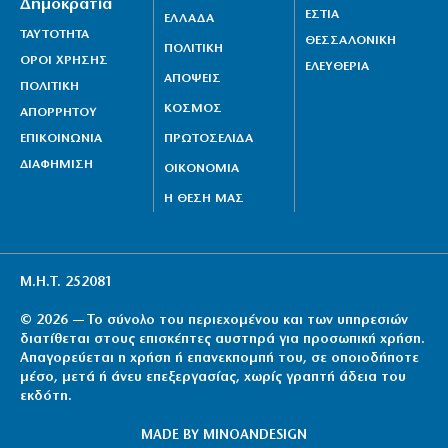
Δημοκρατία
ΕΣΤΙΑ
ΕΛΛΑΔΑ
φωτιά στην Κεφαλονιά
ΤΑΥΤΟΤΗΤΑ
ΘΕΣΣΑΛΟΝΙΚΗ
ΠΟΛΙΤΙΚΗ
6|08|2026 | 9:53
ΟΡΟΙ ΧΡΗΣΗΣ
ΕΛΕΥΘΕΡΙΑ
ΑΠΟΨΕΙΣ
ΠΟΛΙΤΙΚΗ
ΠΑΟΚ: Ώρα για το πρώτο βήμα πρόκρισης απέναντι
ΚΟΣΜΟΣ
ΑΠΟΡΡΗΤΟΥ
στην Αντερλεχτ
ΕΠΙΚΟΙΝΩΝΙΑ
ΠΡΩΤΟΣΕΛΙΔΑ
6|08|2026 | 9:30
ΔΙΑΦΗΜΙΣΗ
ΟΙΚΟΝΟΜΙΑ
Η ΘΕΣΗ ΜΑΣ
Μ.Η.Τ. 252081
© 2026 — Το σύνολο του περιεχομένου και των υπηρεσιών
διατίθεται στους επισκέπτες αυστηρά για προσωπική χρήση.
Απαγορεύεται η χρήση ή επανεκπομπή του, σε οποιοδήποτε
μέσο, μετά ή άνευ επεξεργασίας, χωρίς γραπτή άδεια του
εκδότη.
MADE BY
MINOANDESIGN