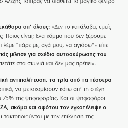
ο Αλέξης Τσίπρας να διαθέτει το μαγικό φίλτρο
εκάθαρα απ’ όλους:
«Δεν το κατάλαβα, εμείς
ας; Ποιος είναι; Ενα κόμμα που δεν ξέρουμε
 λέμε “πάρε με, αγά μου, να αγιάσω”» είπε
πάς μίλησε για σχέδιο αυτοακύρωσης του
πετάτε στα σκυλιά και δεν μας πρέπει».
ϊκή αντιπολίτευση, τα τρία από τα τέσσερα
πικά, να μετακομίσουν κάτω απ’ τη στέγη
το 75% της ψηφοφορίας. Και οι ψηφοφόροι
ΖΑ, ακόμα και αφότου τον εγκατέλειψε ο
 τακτοποιούνται με την επίκληση της