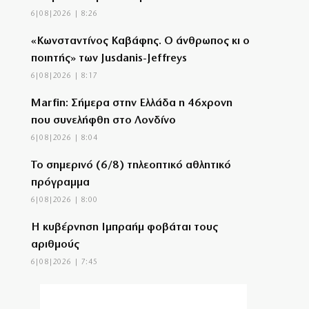
6|08|2026 | 8:26
«Κωνσταντίνος Καβάφης. Ο άνθρωπος κι ο
ποιητής» των Jusdanis-Jeffreys
6|08|2026 | 8:17
Marfin: Σήμερα στην Ελλάδα η 46χρονη
που συνελήφθη στο Λονδίνο
6|08|2026 | 8:04
Το σημερινό (6/8) τηλεοπτικό αθλητικό
πρόγραμμα
6|08|2026 | 8:00
Η κυβέρνηση Ιμπραήμ φοβάται τους
αριθμούς
6|08|2026 | 7:45
Σε εξέλιξη μεγάλη φωτιά στην Ιεράπετρα –
Ήχησε το 112