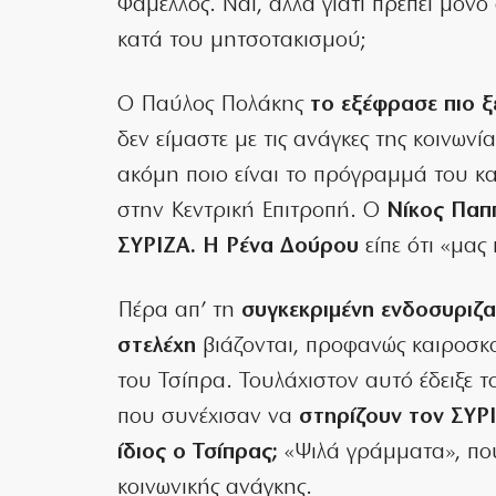
Φάμελλος. Ναι, αλλά γιατί πρέπει μόνο 
κατά του μητσοτακισμού;
Ο Παύλος Πολάκης
το εξέφρασε πιο ξ
δεν είμαστε με τις ανάγκες της κοινωνί
ακόμη ποιο είναι το πρόγραμμά του και
στην Κεντρική Επιτροπή. Ο
Νίκος Παπ
ΣΥΡΙΖΑ. Η Ρένα Δούρου
είπε ότι «μας 
Πέρα απ’ τη
συγκεκριμένη ενδοσυριζα
στελέχη
βιάζονται, προφανώς καιροσκο
του Τσίπρα. Τουλάχιστον αυτό έδειξε 
που συνέχισαν να
στηρίζουν τον ΣΥΡΙ
ίδιος ο Τσίπρας;
«Ψιλά γράμματα», που
κοινωνικής ανάγκης.