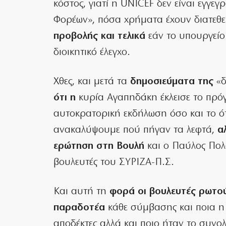
κόστος, γιατί η UNICEF δεν είναι εγ
Φορέων», πόσα χρήματα έχουν διατεθ
προβολής και τελικά
εάν το υπουργείο 
διοικητικό έλεγχο.
Χθες, και μετά τα
δημοσιεύματα της
«δ
ότι η
κυρία Αγαπηδάκη έκλεισε το πρό
αυτοκρατορική εκδήλωση όσο και το ότι
ανακαλύψουμε πού πήγαν τα λεφτά,
α
ερώτηση στη Βουλή
και ο Παύλος Πολ
βουλευτές του ΣΥΡΙΖΑ-Π.Σ.
Και αυτή τη
φορά οι βουλευτές ρωτούν
παραδοτέα
κάθε σύμβασης και ποια η κ
αποδέκτες αλλά και ποιο ήταν το συνο