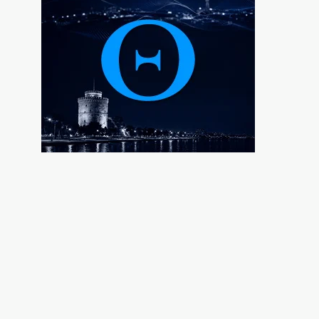
Ο Ορτέγκα αποχαιρέτησε τον Ολυμπιακό
και υπογράφει στη Ρίβερ Πλέιτ
6|08|2026 | 23:00
ΟΛΘ: Νέα επένδυση σε σύγχρονο
εξοπλισμό – 8 νέα Straddle Carriers στο
λιμάνι
6|08|2026 | 22:50
Όλα για όλα για την ανατροπή ο ΠΑΟΚ
6|08|2026 | 22:47
Ιστορική επίσκεψη Ζελένσκι στη Σερβία
6|08|2026 | 22:40
Αγιον Ορος: Εικαστικό ταξίδι σιωπής και
πίστης
6|08|2026 | 22:30
Χαλκιδική: Νεκρός 69χρονος στην παραλία