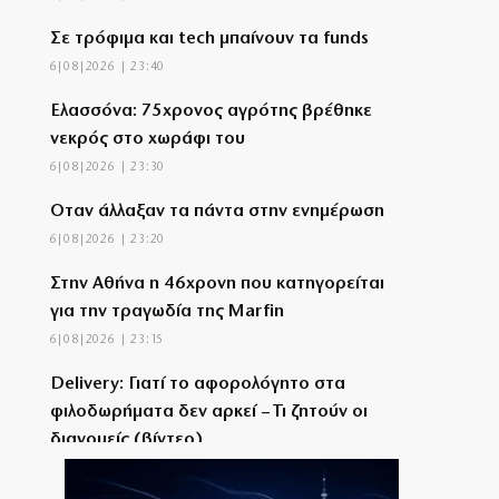
Σε τρόφιμα και tech μπαίνουν τα funds
6|08|2026 | 23:40
Ελασσόνα: 75χρονος αγρότης βρέθηκε
νεκρός στο χωράφι του
6|08|2026 | 23:30
Όταν άλλαξαν τα πάντα στην ενημέρωση
6|08|2026 | 23:20
Στην Αθήνα η 46χρονη που κατηγορείται
για την τραγωδία της Marfin
6|08|2026 | 23:15
Delivery: Γιατί το αφορολόγητο στα
φιλοδωρήματα δεν αρκεί – Τι ζητούν οι
διανομείς (βίντεο)
6|08|2026 | 23:10