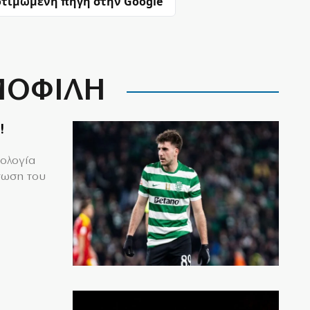
τιμώμενη πηγή στην Google
ΟΦΙΛΗ
!
μολογία
τωση του