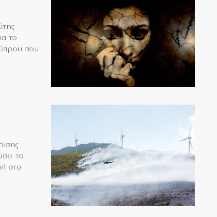
ώτης
ια το
Κύπρου που
πισης
σει το
μή στο