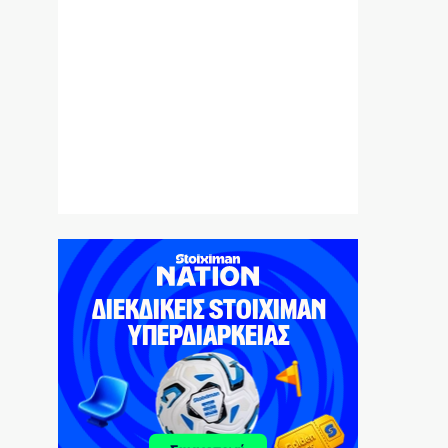
Ο Ορτέγκα αποχαιρέτησε τον Ολυμπιακό
και υπογράφει στη Ρίβερ Πλέιτ
6|08|2026 | 23:00
ΟΛΘ: Νέα επένδυση σε σύγχρονο
εξοπλισμό – 8 νέα Straddle Carriers στο
λιμάνι
6|08|2026 | 22:50
Όλα για όλα για την ανατροπή ο ΠΑΟΚ
6|08|2026 | 22:47
Ιστορική επίσκεψη Ζελένσκι στη Σερβία
6|08|2026 | 22:40
Αγιον Ορος: Εικαστικό ταξίδι σιωπής και
πίστης
6|08|2026 | 22:30
Χαλκιδική: Νεκρός 69χρονος στην παραλία