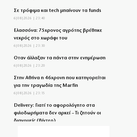
Σε τρόφιμα και tech μπαίνουν τα funds
6|08|2026 | 23:40
Ελασσόνα: 75χρονος αγρότης βρέθηκε
νεκρός στο χωράφι του
6|08|2026 | 23:30
Όταν άλλαξαν τα πάντα στην ενημέρωση
6|08|2026 | 23:20
Στην Αθήνα η 46χρονη που κατηγορείται
για την τραγωδία της Marfin
6|08|2026 | 23:15
Delivery: Γιατί το αφορολόγητο στα
φιλοδωρήματα δεν αρκεί – Τι ζητούν οι
διανομείς (βίντεο)
6|08|2026 | 23:10