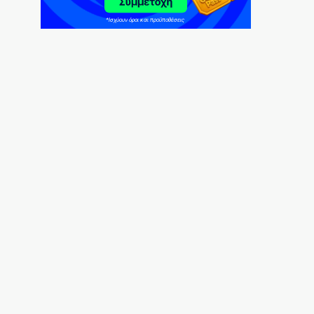
Σίβηρη
6|08|2026 | 22:25
UEFA: Διατηρεί το μποϊκοτάζ στα
Παγκόσμια Κύπελλα
6|08|2026 | 22:20
Aκριβαίνει γάλα και φέτα
6|08|2026 | 22:10
Επίδαυρος: Η «Μήδεια» συναντά την…
Τεχνητή Νοημοσύνη
6|08|2026 | 22:00
Έρχεται ο Σαββίδης και φέρνει… «μπαμ»
στον ΠΑΟΚ!
6|08|2026 | 21:55
Reuters: Ανησυχία στις ΗΠΑ για αστάθεια
στη Μέση Ανατολή