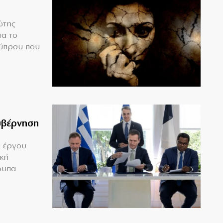
ώτης
ια το
Κύπρου που
υβέρνηση
υ έργου
ική
ουπα