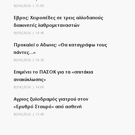
8|08|2026 | 15:00
Έβρος: Χειροπέδες σε τρεις αλλοδαπούς
διακινητές λαθρομεταναστών
8|08|2026 | 14:40
Προκαλεί ο Αδωνις: «Θα καταγράφω τους
πάντες…»
8|08|2026 | 14:30
Επιμένει το ΠΑΣΟΚ για τα «σπιτάκια
ανακύκλωσης»
8|08|2026 | 14:00
Αγριος ξυλοδραμός γιατρού στον
«Ερυθρό Σταυρό» από ασθενή
8|08|2026 | 13:40
Ντόρα: Αμηχανία για την υποψηφιότητά
της