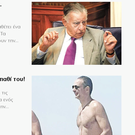
–
θέτει ένα
 Τα
υν την...
παθί του!
 τις
α ενός
ν...