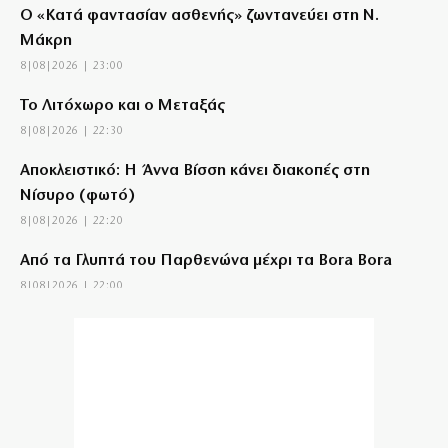
Ο «Κατά φαντασίαν ασθενής» ζωντανεύει στη Ν.
Μάκρη
8|08|2026 | 23:00
Το Λιτόχωρο και ο Μεταξάς
8|08|2026 | 22:30
Αποκλειστικό: Η Άννα Βίσση κάνει διακοπές στη
Νίσυρο (φωτό)
8|08|2026 | 22:20
Από τα Γλυπτά του Παρθενώνα μέχρι τα Bora Bora
8|08|2026 | 22:00
Το «Πεντάγωνο»
8|08|2026 | 21:30
Νέες συλλήψεις μαφιόζων σχετιζόμενων με τον
διαβόητο Έντικ
8|08|2026 | 21:26