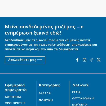
Θα γίνει η «Συμφωνία της Μέκκας» το
Μουσουλμανικό ΝΑΤΟ;
8|08|2026 | 19:34
Μείνε συνδεδεμένος μαζί μας – η
Πύρινα εγκλήματα του κράτους και όλων των
ενημέρωση ξεκινά εδώ!
κυβερνήσεων
8|08|2026 | 19:30
Ακολούθησέ μας στα social media για να μένεις πάντα
ενημερωμένος με τις τελευταίες ειδήσεις, αποκαλύψεις και
Όμηρος: Από τους ραψωδούς στα πρώτα
αποκλειστικό περιεχόμενο από τη Δημοκρατία.
χειρόγραφα
Ακολουθήστε μας ⟶
8|08|2026 | 19:00
Ένα βήμα από τη συμφωνία Ιράν – Ομάν για Ορμούζ;
8|08|2026 | 18:54
Εφημερίδα
Κατηγορίες
Network
Κύπρος: 318.000 ευρώ για τα Πατριαρχεία
Δημοκρατία
8|08|2026 | 18:30
ΕΣΤΙΑ
ΕΛΛΑΔΑ
ΤΑΥΤΟΤΗΤΑ
ΘΕΣΣΑΛΟΝΙΚΗ
ΠΟΛΙΤΙΚΗ
ΟΡΟΙ ΧΡΗΣΗΣ
ΕΛΕΥΘΕΡΙΑ