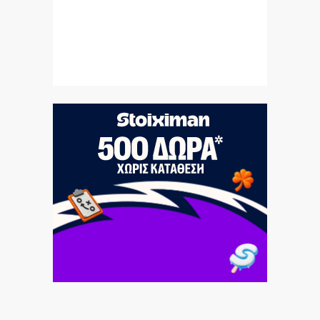
Tρεις συλλήψεις για πρόκληση πυρκαγιών από αμέλεια
σε Λέσβο και Κορινθία
8|08|2026 | 21:16
Kyriakos delendus est
8|08|2026 | 21:09
Τραγωδία στην Πάρο: 4χρονο αγοράκι πνίγηκε σε
πισίνα
8|08|2026 | 21:04
Όταν υπήρχε πρόσβαση στην αισιοδοξία
8|08|2026 | 21:00
Ιντερνετική φιγούρα διακοπών
8|08|2026 | 20:30
Γιατί η Ρωσία διατηρεί το πλεονέκτημα στην Ουκρανία
8|08|2026 | 20:00