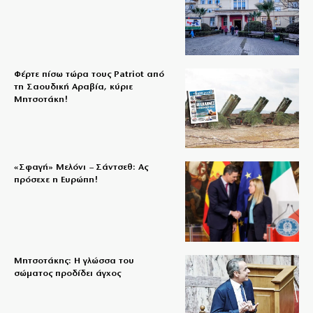
Φέρτε πίσω τώρα τους Patriot από
τη Σαουδική Αραβία, κύριε
Μητσοτάκη!
«Σφαγή» Μελόνι – Σάντσεθ: Ας
πρόσεχε η Ευρώπη!
Μητσοτάκης: Η γλώσσα του
σώματος προδίδει άγχος