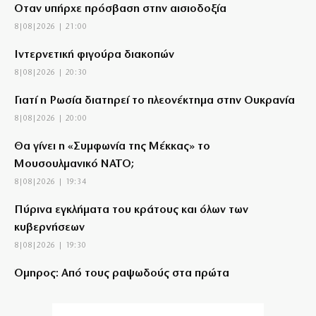
Όταν υπήρχε πρόσβαση στην αισιοδοξία
8|08|2026 | 21:00
Ιντερνετική φιγούρα διακοπών
8|08|2026 | 20:30
Γιατί η Ρωσία διατηρεί το πλεονέκτημα στην Ουκρανία
8|08|2026 | 20:00
Θα γίνει η «Συμφωνία της Μέκκας» το
Μουσουλμανικό ΝΑΤΟ;
8|08|2026 | 19:34
Πύρινα εγκλήματα του κράτους και όλων των
κυβερνήσεων
8|08|2026 | 19:30
Όμηρος: Από τους ραψωδούς στα πρώτα
χειρόγραφα
8|08|2026 | 19:00