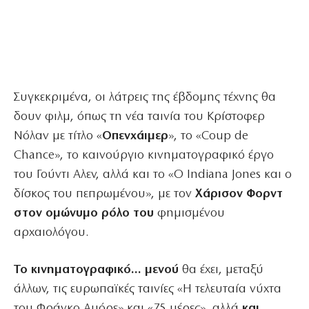
Συγκεκριμένα, οι λάτρεις της έβδομης τέχνης θα
δουν φιλμ, όπως τη νέα ταινία του Κρίστοφερ
Νόλαν με τίτλο «
Οπενχάιμερ
», το «Coup de
Chance», το καινούργιο κινηματογραφικό έργο
του Γούντι Αλεν, αλλά και το «Ο Indiana Jones και ο
δίσκος του πεπρωμένου», με τον
Χάρισον Φορντ
στον ομώνυμο ρόλο του
φημισμένου
αρχαιολόγου.
Το κινηματογραφικό… μενού
θα έχει, μεταξύ
άλλων, τις ευρωπαϊκές ταινίες «Η τελευταία νύχτα
του Φράνκο Αμόρε» και «75 μέρες», αλλά
και