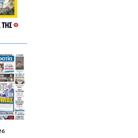
6|08|2026 | 17:20
ΑΘΛΗΤΙΚΑ
Έκλεισε το Instagram ο Ιωαννίδης και
τα σενάρια… φουντώνουν!
6|08|2026 | 17:16
ΕΛΛΑΔΑ
Meteo: Πότε εκδηλώνονται οι
μεγαλύτερες πυρκαγιές
6|08|2026 | 17:15
ΑΘΛΗΤΙΚΑ
Super Cup: Ο Παπαπέτρου στο ΑΕΚ-
ΟΦΗ
6|08|2026 | 17:10
ΟΙΚΟΝΟΜΙΑ
HELLENiQ ENERGY: Στα 393 ευρώ
εκτινάχθηκε η κερδοφορία της
26
6|08|2026 | 17:00