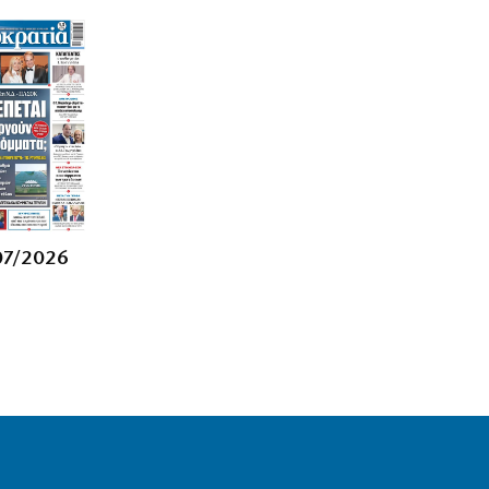
ΚΟΣΜΟΣ
Στερούν οι ελληνικές ρίζες του βασιλιά
Καρόλου τη βρετανικότητά του;
(βίντεο)
6|08|2026 | 16:58
ΚΟΣΜΟΣ
Ουκρανία: Έξι νεκροί και δεκάδες
τραυματίες από νέα ρωσικά πλήγματα
6|08|2026 | 16:53
07/2026
ΕΛΛΑΔΑ
Με υψηλές θερμοκρασίες και
δυνατούς βοριάδες ο
Δεκαπενταύγουστος
6|08|2026 | 16:50
ΕΛΛΑΔΑ
Ναυάγιο τοῦ πολέμου εὑρέθη ἄθικτο
στό Ἰόνιο