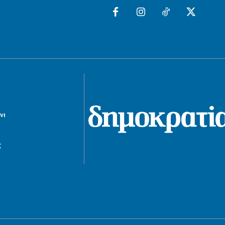
6|08|2026 | 16:40
ΠΟΛΙΤΙΚΗ
Απύθμενο θράσος από τον χειρότερο
πρωθυπουργό της Μεταπολίτευσης
6|08|2026 | 16:30
ΟΙΚΟΝΟΜΙΑ
Στον πάτο της ευρωζώνης και το
διαθέσιμο εισόδημα των Ελλήνων
6|08|2026 | 16:30
νι
ΚΟΣΜΟΣ
Η Ευρώπη παραδέχεται την αδυναμία
ς
της απέναντι στις μεταναστευτικές
ροές
6|08|2026 | 16:28
ΕΛΛΑΔΑ
Φωτιά στην Αγία Μαρίνα Ηλείας
6|08|2026 | 16:25