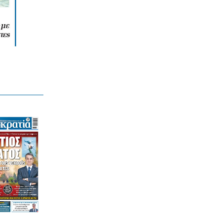
ΕΛΛΑΔΑ
Marfin: Προθεσμία για να απολογηθεί
έλαβε η 46χρονη
7|08|2026 | 12:06
ΕΛΛΑΔΑ
Ιός Δυτικού Νείλου: «Η Αττική είναι
στο ”κόκκινο”», λέει ο ΕΟΔΥ
7|08|2026 | 12:05
ΕΛΛΑΔΑ
Ντέμης Χασάμπης: Παιδί-θαύμα του ΑΙ
το νέο αστέρι της Google
7|08|2026 | 12:00
LIFE
Με γαλανόλευκο μπικίνι η Μαρία
Μενούνος αποχαιρέτησε το ελληνικό
καλοκαίρι
7|08|2026 | 12:00