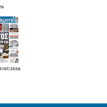
ΕΛΛΑΔΑ
Μητέρα και γιος νεκροί σε τροχαίο
26
στις Σέρρες
7|08|2026 | 11:54
ΚΟΣΜΟΣ
Ερευνητές στο Στάνφορντ έφτιαξαν
ιούς μέσω τεχνητής νοημοσύνης!
7|08|2026 | 11:40
ΠΟΛΙΤΙΚΗ
Αποκάλυψη βόμβα: Κερκόπορτα
συγκυριαρχίας στο Αιγαίο άνοιξε η
κυβέρνηση
9/07/2026
7|08|2026 | 11:38
ΟΙΚΟΝΟΜΙΑ
«Χαστούκι» ΟΟΣΑ στην κυβέρνηση:
Τελευταία η Ελλάδα στο εισόδημα
7|08|2026 | 11:35
ΑΘΛΗΤΙΚΑ