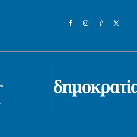
ΑΕΚ: Σάντσεζ Νόλεϊ και με τη βούλα!
7|08|2026 | 11:30
ΕΛΛΑΔΑ
Άρτα: Ενώπιον του Εισαγγελέα ο
διευθυντής του ΔΕΔΔΗΕ για τις
εκρήξεις στο ΚΥΤ Αράχθου
7|08|2026 | 11:27
LIFE
Δεν θα πιστέψετε ποιος είναι ο
πασίγνωστος ηθοποιός της
φωτογραφίας
νι
7|08|2026 | 11:19
ΕΛΛΑΔΑ
ς
Σεισμός «ταρακούνησε» τη Ρόδο –
Πού είναι το επίκεντρο
7|08|2026 | 11:11
ΑΘΛΗΤΙΚΑ