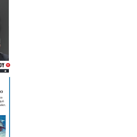
ΟΙΚΟΝΟΜΙΑ
Έπεσε ο πληθωρισμός, αλλά ενοίκια και
καύσιμα «καίνε» τα νοικοκυριά
7|08|2026 | 12:57
ΚΟΣΜΟΣ
Μαθητής άνοιξε πυρ σε σχολείο της
Ταϊλάνδης: 8 νεκροί
7|08|2026 | 12:48
ΕΛΛΑΔΑ
Συνελήφθη στη Γερμανία ο
καταζητούμενος για τη δολοφονία
Ζαμπούνη
7|08|2026 | 12:30
ΠΟΛΙΤΙΚΗ
Πανηγυρίζει για τις… business των
Γάλλων με τους Τούρκους
7|08|2026 | 12:30